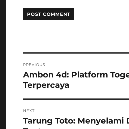
Post
PREVIOUS
navigation
Ambon 4d: Platform Toge
Previous
post:
Terpercaya
NEXT
Tarung Toto: Menyelami 
Next
post: