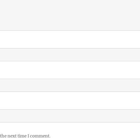
 the next time I comment.