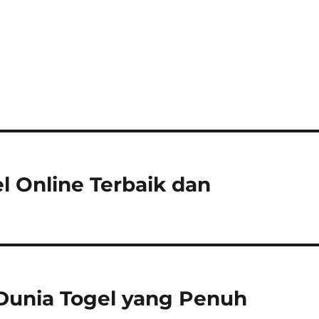
l Online Terbaik dan
Dunia Togel yang Penuh