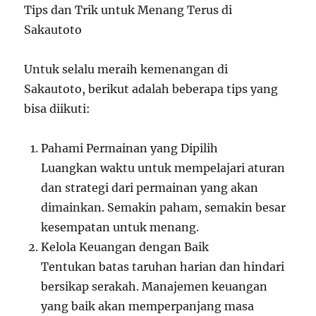
Tips dan Trik untuk Menang Terus di
Sakautoto
Untuk selalu meraih kemenangan di
Sakautoto, berikut adalah beberapa tips yang
bisa diikuti:
Pahami Permainan yang Dipilih
Luangkan waktu untuk mempelajari aturan
dan strategi dari permainan yang akan
dimainkan. Semakin paham, semakin besar
kesempatan untuk menang.
Kelola Keuangan dengan Baik
Tentukan batas taruhan harian dan hindari
bersikap serakah. Manajemen keuangan
yang baik akan memperpanjang masa