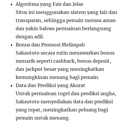
Algoritma yang Fair dan Jelas
Situs ini menggunakan sistem yang fair dan
transparan, sehingga pemain merasa aman
dan yakin bahwa permainan berlangsung
dengan adil.
Bonus dan Promosi Melimpah
Sakautoto secara rutin menawarkan bonus
menarik seperti cashback, bonus deposit,
dan jackpot besar yang meningkatkan
kemungkinan menang bagi pemain.
Data dan Prediksi yang Akurat
Untuk permainan togel dan prediksi angka,
Sakautoto menyediakan data dan prediksi
yang tepat, meningkatkan peluang bagi
pemain untuk menang.