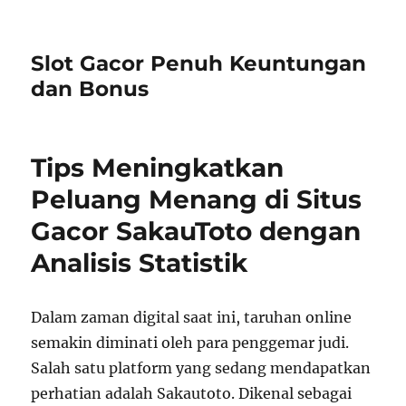
Slot Gacor Penuh Keuntungan
dan Bonus
Tips Meningkatkan
Peluang Menang di Situs
Gacor SakauToto dengan
Analisis Statistik
Dalam zaman digital saat ini, taruhan online
semakin diminati oleh para penggemar judi.
Salah satu platform yang sedang mendapatkan
perhatian adalah Sakautoto. Dikenal sebagai