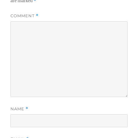
are marked
*
COMMENT
*
NAME
*