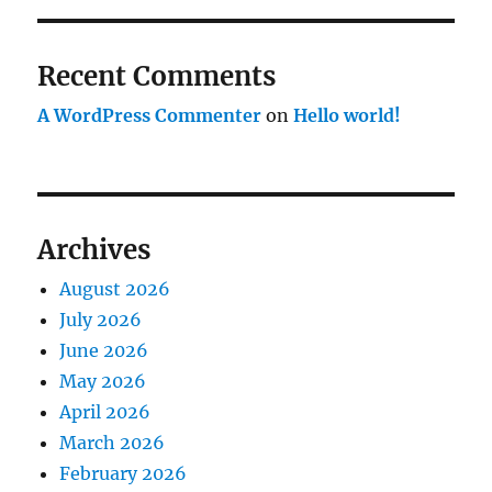
Recent Comments
A WordPress Commenter
on
Hello world!
Archives
August 2026
July 2026
June 2026
May 2026
April 2026
March 2026
February 2026