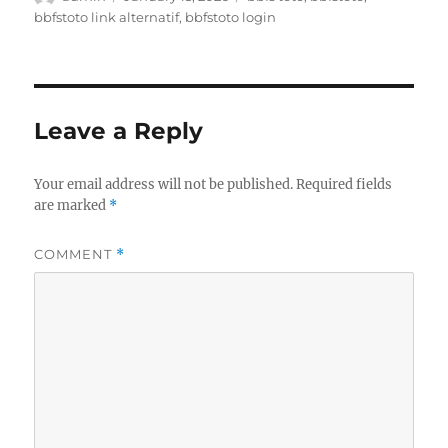
on
bbfstoto link alternatif
,
bbfstoto login
Leave a Reply
Your email address will not be published.
Required fields
are marked
*
COMMENT
*