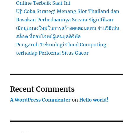
Online Terbaik Saat Ini
Uji Coba Strategi Menang Slot Thailand dan
Rasakan Perbedaannya Secara Signifikan
เปิดมุมมองใหม่ในการสร้างผลตอบแทน ผ่านวิธีเล่น
สล็อต ที่ตอบโจทย์ผู้เล่นยุคดิจิทัล
Pengaruh Teknologi Cloud Computing
terhadap Performa Situs Gacor
Recent Comments
A WordPress Commenter
on
Hello world!