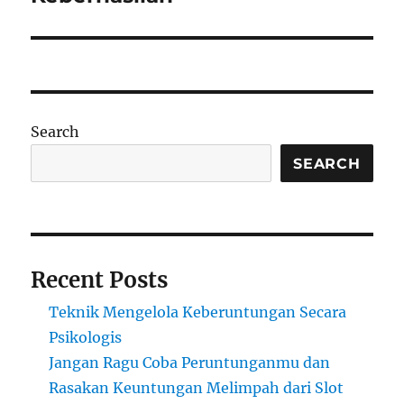
Search
SEARCH
Recent Posts
Teknik Mengelola Keberuntungan Secara
Psikologis
Jangan Ragu Coba Peruntunganmu dan
Rasakan Keuntungan Melimpah dari Slot