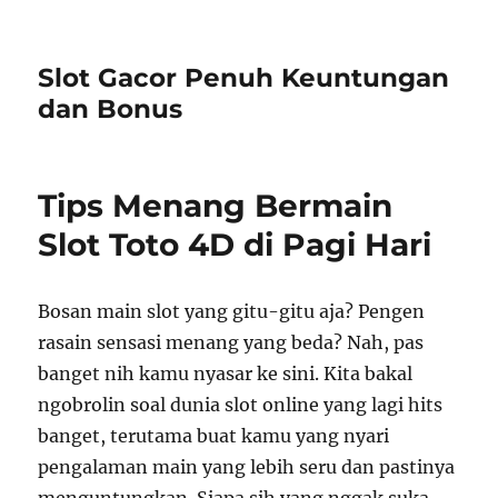
Slot Gacor Penuh Keuntungan
dan Bonus
Tips Menang Bermain
Slot Toto 4D di Pagi Hari
Bosan main slot yang gitu-gitu aja? Pengen
rasain sensasi menang yang beda? Nah, pas
banget nih kamu nyasar ke sini. Kita bakal
ngobrolin soal dunia slot online yang lagi hits
banget, terutama buat kamu yang nyari
pengalaman main yang lebih seru dan pastinya