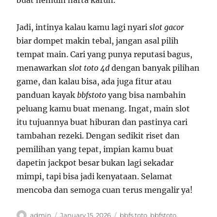
buat nemuin harta karun.
Jadi, intinya kalau kamu lagi nyari
slot gacor
biar dompet makin tebal, jangan asal pilih
tempat main. Cari yang punya reputasi bagus,
menawarkan
slot toto 4d
dengan banyak pilihan
game, dan kalau bisa, ada juga fitur atau
panduan kayak
bbfstoto
yang bisa nambahin
peluang kamu buat menang. Ingat, main slot
itu tujuannya buat hiburan dan pastinya cari
tambahan rezeki. Dengan sedikit riset dan
pemilihan yang tepat, impian kamu buat
dapetin jackpot besar bukan lagi sekadar
mimpi, tapi bisa jadi kenyataan. Selamat
mencoba dan semoga cuan terus mengalir ya!
Author
Posted
Tags
admin
January 15, 2026
bbfs toto
,
bbfstoto
,