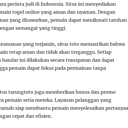
ra pecinta judi di Indonesia. Situs ini menyediakan
main togel online yang aman dan nyaman. Dengan
nan yang ditawarkan, pemain dapat menikmati taruhan
dengan semangat yang tinggi.
eamanan yang terjamin, situs toto memastikan bahwa
main tetap aman dan tidak akan terganggu. Setiap
us bandar ini dilakukan secara transparan dan dapat
ngga pemain dapat fokus pada permainan tanpa
situs tarungtoto juga memberikan bonus dan promo
ra pemain setia mereka. Layanan pelanggan yang
n ramah siap membantu pemain menyelesaikan pertanya
ngan cepat dan efisien.