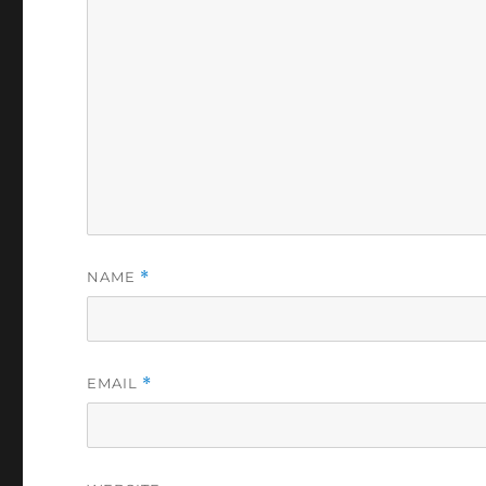
NAME
*
EMAIL
*