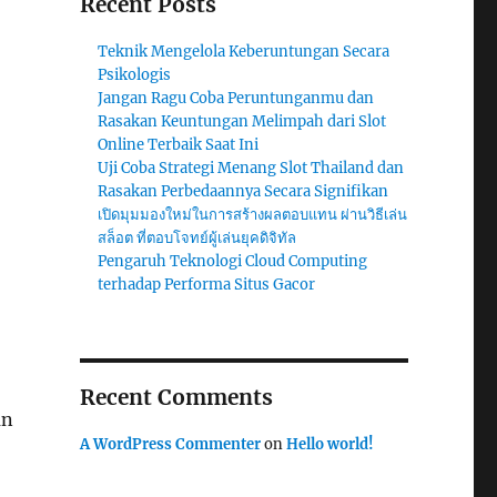
Recent Posts
Teknik Mengelola Keberuntungan Secara
Psikologis
Jangan Ragu Coba Peruntunganmu dan
Rasakan Keuntungan Melimpah dari Slot
Online Terbaik Saat Ini
Uji Coba Strategi Menang Slot Thailand dan
Rasakan Perbedaannya Secara Signifikan
เปิดมุมมองใหม่ในการสร้างผลตอบแทน ผ่านวิธีเล่น
สล็อต ที่ตอบโจทย์ผู้เล่นยุคดิจิทัล
Pengaruh Teknologi Cloud Computing
terhadap Performa Situs Gacor
Recent Comments
an
A WordPress Commenter
on
Hello world!