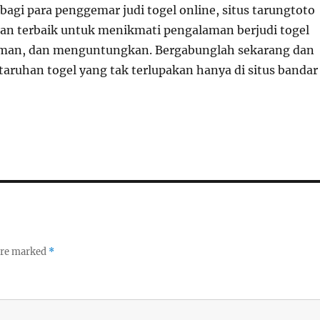
 bagi para penggemar judi togel online, situs tarungtoto
an terbaik untuk menikmati pengalaman berjudi togel
man, dan menguntungkan. Bergabunglah sekarang dan
taruhan togel yang tak terlupakan hanya di situs bandar
 are marked
*