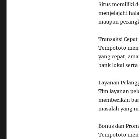
Situs memiliki 
menjelajahi ha
maupun perangka
Transaksi Cepa
Tempototo membe
yang cepat, ama
bank lokal serta
Layanan Pelang
Tim layanan pel
memberikan bant
masalah yang mu
Bonus dan Prom
Tempototo mena