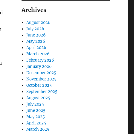
Archives
ni
August 2026
t
July 2026
June 2026
May 2026
April 2026
March 2026
February 2026
a
January 2026
December 2025
November 2025
October 2025
September 2025
August 2025
July 2025
June 2025
May 2025
April 2025
March 2025