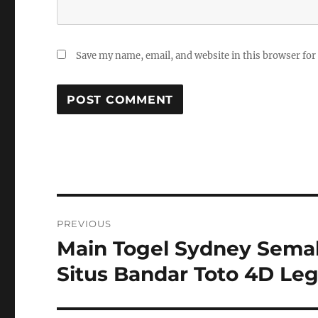
Save my name, email, and website in this browser for
Post
PREVIOUS
navigation
Main Togel Sydney Sema
Previous
post:
Situs Bandar Toto 4D Le