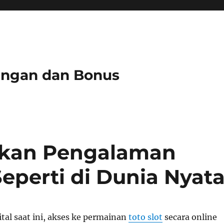
ungan dan Bonus
rkan Pengalaman
eperti di Dunia Nyat
tal saat ini, akses ke permainan
toto slot
secara online