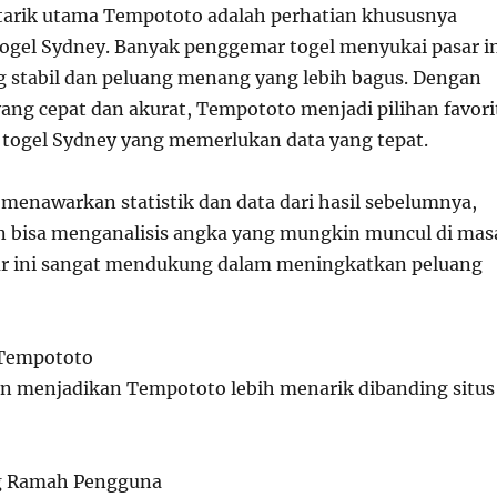
 tarik utama Tempototo adalah perhatian khususnya
togel Sydney. Banyak penggemar togel menyukai pasar i
ng stabil dan peluang menang yang lebih bagus. Dengan
yang cepat dan akurat, Tempototo menjadi pilihan favori
togel Sydney yang memerlukan data yang tepat.
menawarkan statistik dan data dari hasil sebelumnya,
 bisa menganalisis angka yang mungkin muncul di mas
ur ini sangat mendukung dalam meningkatkan peluang
 Tempototo
n menjadikan Tempototo lebih menarik dibanding situs
g Ramah Pengguna