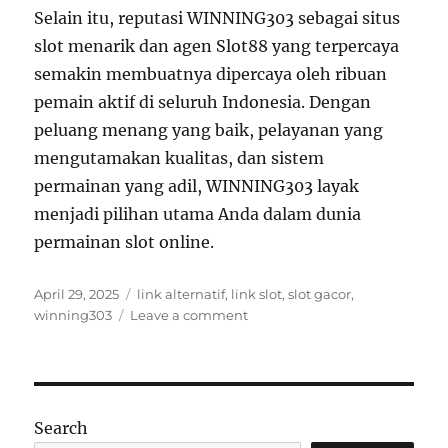
Selain itu, reputasi WINNING303 sebagai situs
slot menarik dan agen Slot88 yang terpercaya
semakin membuatnya dipercaya oleh ribuan
pemain aktif di seluruh Indonesia. Dengan
peluang menang yang baik, pelayanan yang
mengutamakan kualitas, dan sistem
permainan yang adil, WINNING303 layak
menjadi pilihan utama Anda dalam dunia
permainan slot online.
Posted
Tags
April 29, 2025
link alternatif
,
link slot
,
slot gacor
,
on
on
winning303
Leave a comment
Agen
Judi
Slot88
Resmi
dan
Search
Terpercaya?