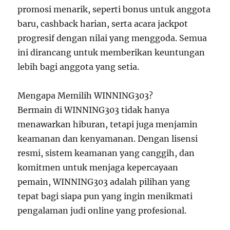
promosi menarik, seperti bonus untuk anggota
baru, cashback harian, serta acara jackpot
progresif dengan nilai yang menggoda. Semua
ini dirancang untuk memberikan keuntungan
lebih bagi anggota yang setia.
Mengapa Memilih WINNING303?
Bermain di WINNING303 tidak hanya
menawarkan hiburan, tetapi juga menjamin
keamanan dan kenyamanan. Dengan lisensi
resmi, sistem keamanan yang canggih, dan
komitmen untuk menjaga kepercayaan
pemain, WINNING303 adalah pilihan yang
tepat bagi siapa pun yang ingin menikmati
pengalaman judi online yang profesional.