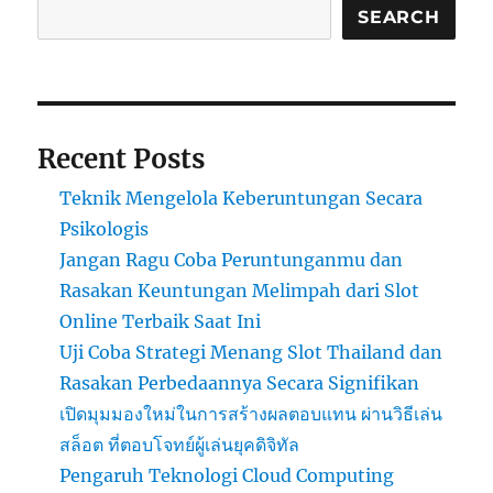
Ya,
SEARCH
WINNING303
Jawabannya
Recent Posts
Teknik Mengelola Keberuntungan Secara
Psikologis
Jangan Ragu Coba Peruntunganmu dan
Rasakan Keuntungan Melimpah dari Slot
Online Terbaik Saat Ini
Uji Coba Strategi Menang Slot Thailand dan
Rasakan Perbedaannya Secara Signifikan
เปิดมุมมองใหม่ในการสร้างผลตอบแทน ผ่านวิธีเล่น
สล็อต ที่ตอบโจทย์ผู้เล่นยุคดิจิทัล
Pengaruh Teknologi Cloud Computing