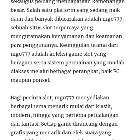
sekaligus peluang mendapatkan kemenangan
besar. Salah satu platform yang sedang naik
daun dan banyak dibicarakan adalah mgo777,
sebuah situs slot terpercaya yang
mengutamakan kenyamanan dan keamanan
para penggunanya. Keunggulan utama dari
mgo777 adalah koleksi game slot yang
beragam serta sistem permainan yang mudah
diakses melalui berbagai perangkat, baik PC
maupun ponsel.
Bagi pecinta slot, mgo777 menyediakan
berbagai tema menarik mulai dari klasik,
modern, hingga yang bertema petualangan
dan fantasi. Setiap game dirancang dengan
grafis yang menarik dan efek suara yang