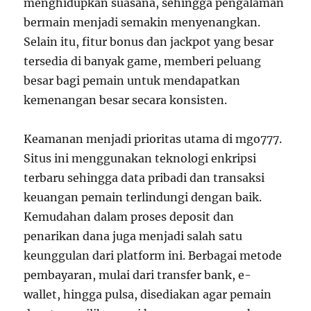
menghidupkan suasana, sehingga pengalaman
bermain menjadi semakin menyenangkan.
Selain itu, fitur bonus dan jackpot yang besar
tersedia di banyak game, memberi peluang
besar bagi pemain untuk mendapatkan
kemenangan besar secara konsisten.
Keamanan menjadi prioritas utama di mgo777.
Situs ini menggunakan teknologi enkripsi
terbaru sehingga data pribadi dan transaksi
keuangan pemain terlindungi dengan baik.
Kemudahan dalam proses deposit dan
penarikan dana juga menjadi salah satu
keunggulan dari platform ini. Berbagai metode
pembayaran, mulai dari transfer bank, e-
wallet, hingga pulsa, disediakan agar pemain