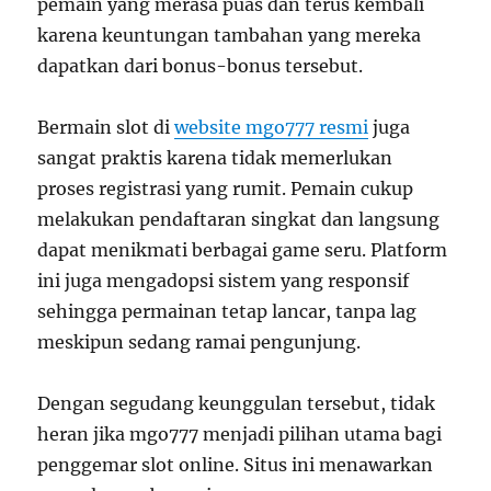
pemain yang merasa puas dan terus kembali
karena keuntungan tambahan yang mereka
dapatkan dari bonus-bonus tersebut.
Bermain slot di
website mgo777 resmi
juga
sangat praktis karena tidak memerlukan
proses registrasi yang rumit. Pemain cukup
melakukan pendaftaran singkat dan langsung
dapat menikmati berbagai game seru. Platform
ini juga mengadopsi sistem yang responsif
sehingga permainan tetap lancar, tanpa lag
meskipun sedang ramai pengunjung.
Dengan segudang keunggulan tersebut, tidak
heran jika mgo777 menjadi pilihan utama bagi
penggemar slot online. Situs ini menawarkan