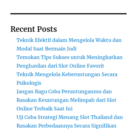
Recent Posts
Teknik Efektif dalam Mengelola Waktu dan
Modal Saat Bermain Judi
Temukan Tips Sukses untuk Meningkatkan
Penghasilan dari Slot Online Favorit
Teknik Mengelola Keberuntungan Secara
Psikologis
Jangan Ragu Coba Peruntunganmu dan
Rasakan Keuntungan Melimpah dari Slot
Online Terbaik Saat Ini
Uji Coba Strategi Menang Slot Thailand dan
Rasakan Perbedaannya Secara Signifikan