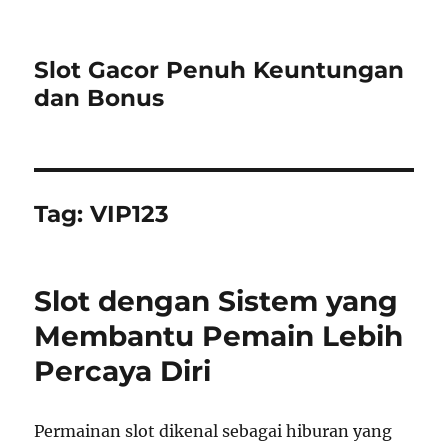
Slot Gacor Penuh Keuntungan
dan Bonus
Tag:
VIP123
Slot dengan Sistem yang
Membantu Pemain Lebih
Percaya Diri
Permainan slot dikenal sebagai hiburan yang