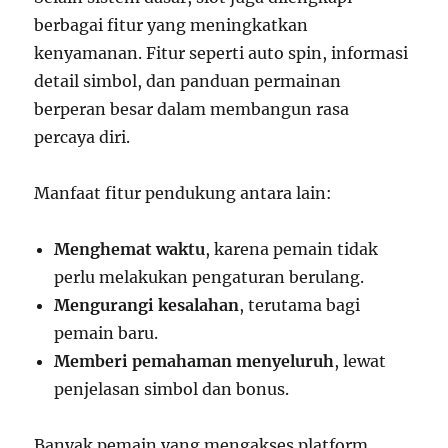
berbagai fitur yang meningkatkan
kenyamanan. Fitur seperti auto spin, informasi
detail simbol, dan panduan permainan
berperan besar dalam membangun rasa
percaya diri.
Manfaat fitur pendukung antara lain:
Menghemat waktu
, karena pemain tidak
perlu melakukan pengaturan berulang.
Mengurangi kesalahan
, terutama bagi
pemain baru.
Memberi pemahaman menyeluruh
, lewat
penjelasan simbol dan bonus.
Banyak pemain yang mengakses platform