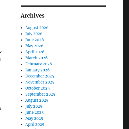
Archives
August 2026
July 2026
June 2026
May 2026
ra
April 2026
March 2026
t
February 2026
January 2026
December 2025
November 2025
October 2025
September 2025
August 2025
July 2025
a
June 2025
May 2025
April 2025