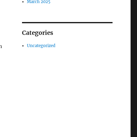
March 2025
Categories
n
Uncategorized