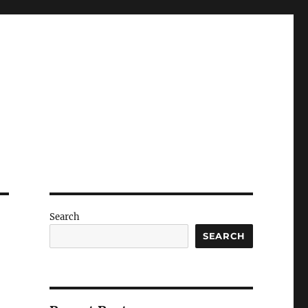
Search
SEARCH