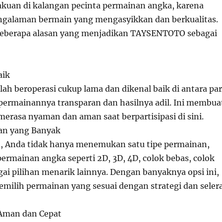
kuan di kalangan pecinta permainan angka, karena
galaman bermain yang mengasyikkan dan berkualitas.
 beberapa alasan yang menjadikan TAYSENTOTO sebagai
aik
h beroperasi cukup lama dan dikenal baik di antara pa
permainannya transparan dan hasilnya adil. Ini membua
erasa nyaman dan aman saat berpartisipasi di sini.
an yang Banyak
 Anda tidak hanya menemukan satu tipe permainan,
permainan angka seperti 2D, 3D, 4D, colok bebas, colok
ai pilihan menarik lainnya. Dengan banyaknya opsi ini,
milih permainan yang sesuai dengan strategi dan seler
 Aman dan Cepat