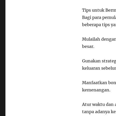
Tips untuk Ber
Bagi para pemul
beberapa tips y
Mulailah dengan
besar.
Gunakan strategi
keluaran sebelu
Manfaatkan bon
kemenangan.
Atur waktu dan
tanpa adanya ke