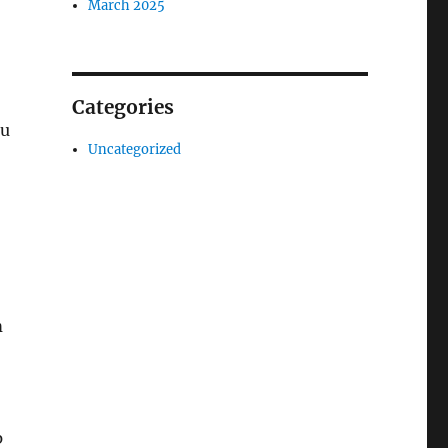
March 2025
Categories
au
Uncategorized
m
p