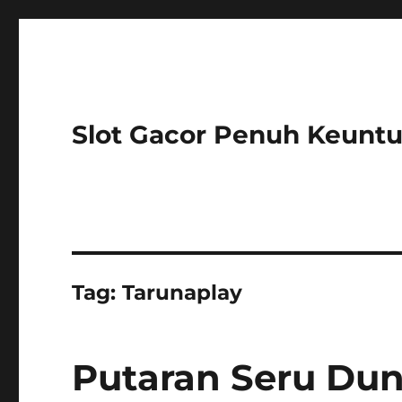
Slot Gacor Penuh Keunt
Tag:
Tarunaplay
Putaran Seru Dun