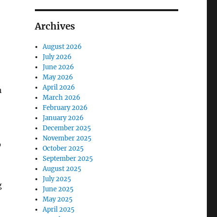
Archives
August 2026
July 2026
June 2026
May 2026
April 2026
h
March 2026
February 2026
January 2026
December 2025
November 2025
p
October 2025
September 2025
August 2025
July 2025
g
June 2025
May 2025
April 2025