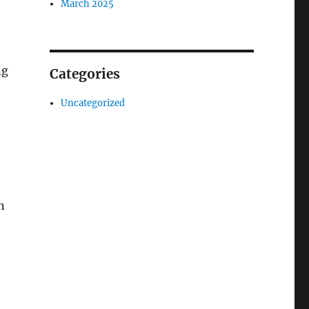
March 2025
ng
Categories
Uncategorized
n
h