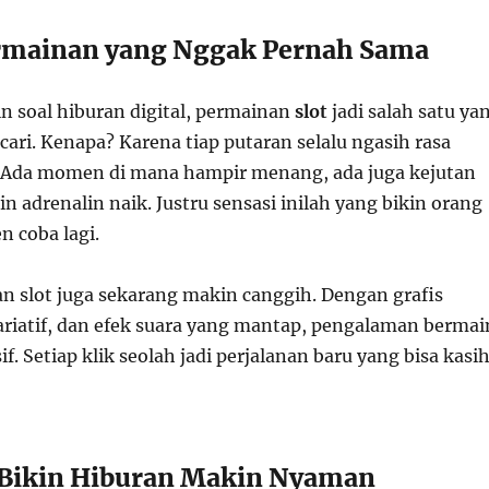
rmainan yang Nggak Pernah Sama
 soal hiburan digital, permainan
slot
jadi salah satu ya
cari. Kenapa? Karena tiap putaran selalu ngasih rasa
 Ada momen di mana hampir menang, ada juga kejutan
in adrenalin naik. Justru sensasi inilah yang bikin orang
n coba lagi.
n slot juga sekarang makin canggih. Dengan grafis
riatif, dan efek suara yang mantap, pengalaman bermai
if. Setiap klik seolah jadi perjalanan baru yang bisa kasi
 Bikin Hiburan Makin Nyaman