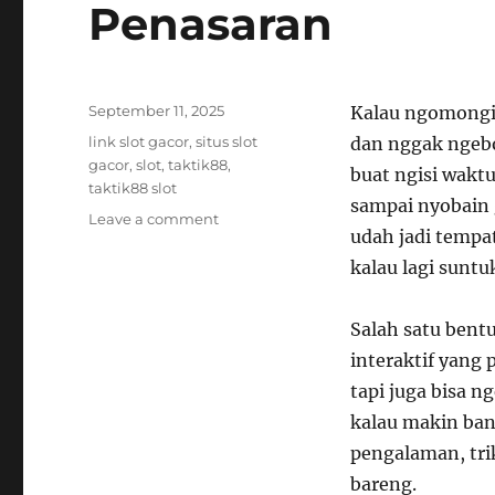
Penasaran
Posted
September 11, 2025
Kalau ngomongin
on
Tags
link slot gacor
,
situs slot
dan nggak ngeb
gacor
,
slot
,
taktik88
,
buat ngisi waktu
taktik88 slot
sampai nyobain 
on
Leave a comment
udah jadi tempat
Dunia
Hiburan
kalau lagi suntu
Digital
yang
Salah satu bent
Selalu
Bikin
interaktif yang 
Penasaran
tapi juga bisa n
kalau makin ban
pengalaman, tri
bareng.