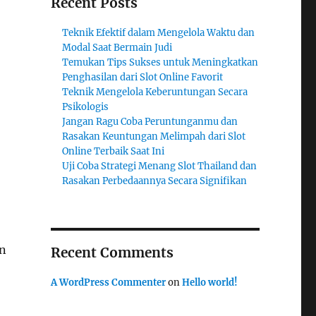
Recent Posts
Teknik Efektif dalam Mengelola Waktu dan
Modal Saat Bermain Judi
Temukan Tips Sukses untuk Meningkatkan
Penghasilan dari Slot Online Favorit
Teknik Mengelola Keberuntungan Secara
Psikologis
Jangan Ragu Coba Peruntunganmu dan
Rasakan Keuntungan Melimpah dari Slot
Online Terbaik Saat Ini
Uji Coba Strategi Menang Slot Thailand dan
Rasakan Perbedaannya Secara Signifikan
an
Recent Comments
A WordPress Commenter
on
Hello world!