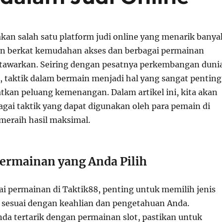
an salah satu platform judi online yang menarik banya
in berkat kemudahan akses dan berbagai permainan
tawarkan. Seiring dengan pesatnya perkembangan duni
e, taktik dalam bermain menjadi hal yang sangat penting
kan peluang kemenangan. Dalam artikel ini, kita akan
ai taktik yang dapat digunakan oleh para pemain di
meraih hasil maksimal.
ermainan yang Anda Pilih
 permainan di Taktik88, penting untuk memilih jenis
sesuai dengan keahlian dan pengetahuan Anda.
nda tertarik dengan permainan slot, pastikan untuk