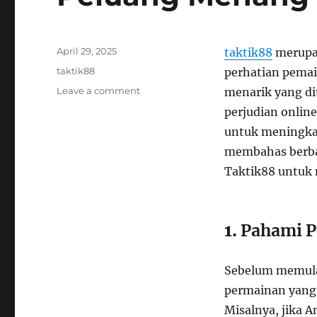
Posted
April 29, 2025
taktik88
merupak
on
Tags
taktik88
perhatian pema
on
Leave a comment
menarik yang di
Taktik88:
perjudian onlin
Cara
untuk meningkat
Jitu
Meningkatkan
membahas berbag
Peluang
Taktik88 untuk 
Menang
dalam
Judi
Online
1.
Pahami P
Sebelum memulai
permainan yang 
Misalnya, jika A