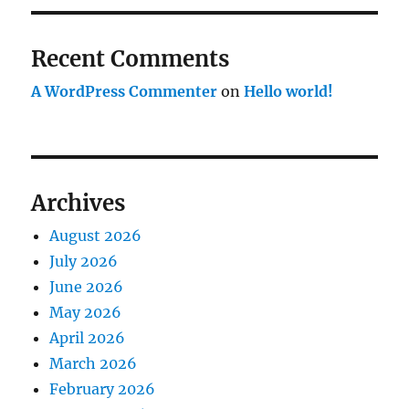
Recent Comments
A WordPress Commenter
on
Hello world!
Archives
August 2026
July 2026
June 2026
May 2026
April 2026
March 2026
February 2026