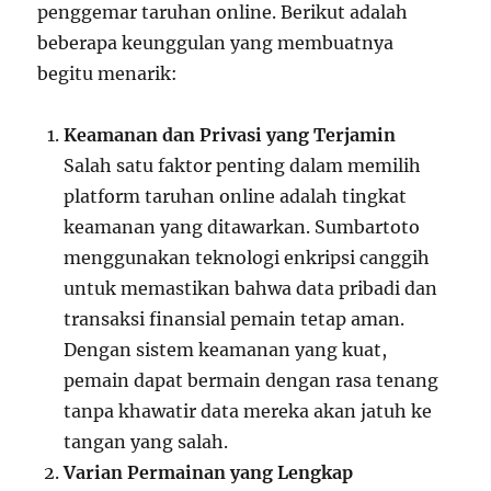
penggemar taruhan online. Berikut adalah
beberapa keunggulan yang membuatnya
begitu menarik:
Keamanan dan Privasi yang Terjamin
Salah satu faktor penting dalam memilih
platform taruhan online adalah tingkat
keamanan yang ditawarkan. Sumbartoto
menggunakan teknologi enkripsi canggih
untuk memastikan bahwa data pribadi dan
transaksi finansial pemain tetap aman.
Dengan sistem keamanan yang kuat,
pemain dapat bermain dengan rasa tenang
tanpa khawatir data mereka akan jatuh ke
tangan yang salah.
Varian Permainan yang Lengkap