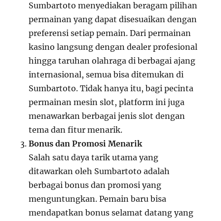
Sumbartoto menyediakan beragam pilihan
permainan yang dapat disesuaikan dengan
preferensi setiap pemain. Dari permainan
kasino langsung dengan dealer profesional
hingga taruhan olahraga di berbagai ajang
internasional, semua bisa ditemukan di
Sumbartoto. Tidak hanya itu, bagi pecinta
permainan mesin slot, platform ini juga
menawarkan berbagai jenis slot dengan
tema dan fitur menarik.
Bonus dan Promosi Menarik
Salah satu daya tarik utama yang
ditawarkan oleh Sumbartoto adalah
berbagai bonus dan promosi yang
menguntungkan. Pemain baru bisa
mendapatkan bonus selamat datang yang