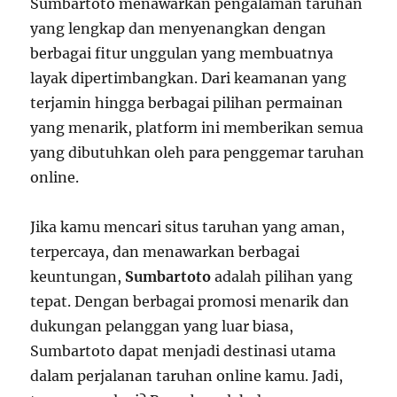
Sumbartoto menawarkan pengalaman taruhan
yang lengkap dan menyenangkan dengan
berbagai fitur unggulan yang membuatnya
layak dipertimbangkan. Dari keamanan yang
terjamin hingga berbagai pilihan permainan
yang menarik, platform ini memberikan semua
yang dibutuhkan oleh para penggemar taruhan
online.
Jika kamu mencari situs taruhan yang aman,
terpercaya, dan menawarkan berbagai
keuntungan,
Sumbartoto
adalah pilihan yang
tepat. Dengan berbagai promosi menarik dan
dukungan pelanggan yang luar biasa,
Sumbartoto dapat menjadi destinasi utama
dalam perjalanan taruhan online kamu. Jadi,