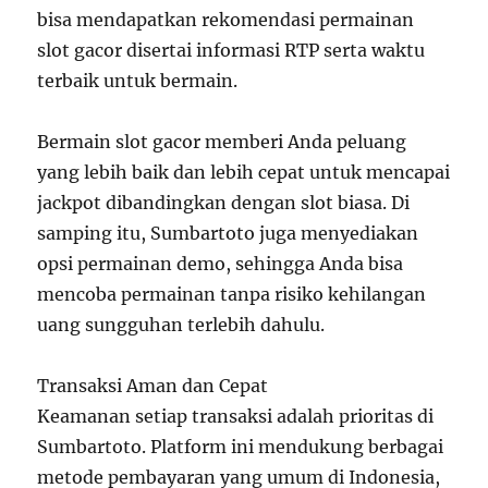
bisa mendapatkan rekomendasi permainan
slot gacor disertai informasi RTP serta waktu
terbaik untuk bermain.
Bermain slot gacor memberi Anda peluang
yang lebih baik dan lebih cepat untuk mencapai
jackpot dibandingkan dengan slot biasa. Di
samping itu, Sumbartoto juga menyediakan
opsi permainan demo, sehingga Anda bisa
mencoba permainan tanpa risiko kehilangan
uang sungguhan terlebih dahulu.
Transaksi Aman dan Cepat
Keamanan setiap transaksi adalah prioritas di
Sumbartoto. Platform ini mendukung berbagai
metode pembayaran yang umum di Indonesia,