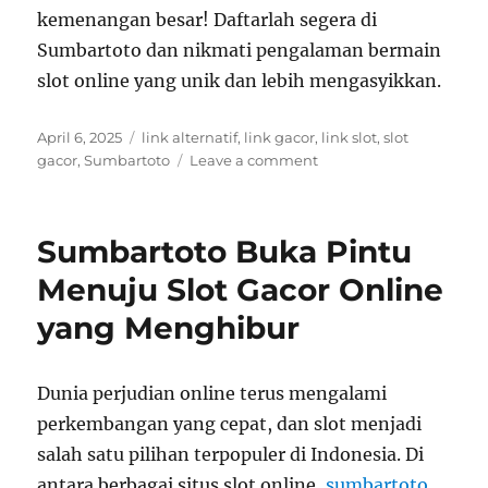
kemenangan besar! Daftarlah segera di
Sumbartoto dan nikmati pengalaman bermain
slot online yang unik dan lebih mengasyikkan.
Posted
Tags
April 6, 2025
link alternatif
,
link gacor
,
link slot
,
slot
on
on
gacor
,
Sumbartoto
Leave a comment
Slot
Gacor
Online
Sumbartoto Buka Pintu
Terpopuler
Kini
Menuju Slot Gacor Online
Hadir
yang Menghibur
di
Sumbartoto
Dunia perjudian online terus mengalami
perkembangan yang cepat, dan slot menjadi
salah satu pilihan terpopuler di Indonesia. Di
antara berbagai situs slot online,
sumbartoto