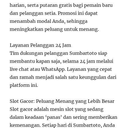
harian, serta putaran gratis bagi pemain baru
dan pelanggan setia. Promosi ini dapat
menambah modal Anda, sehingga
meningkatkan peluang untuk menang.
Layanan Pelanggan 24 Jam
Tim dukungan pelanggan Sumbartoto siap
membantu kapan saja, selama 24 jam melalui
live chat atau WhatsApp. Layanan yang cepat
dan ramah menjadi salah satu keunggulan dari
platform ini.
Slot Gacor: Peluang Menang yang Lebih Besar
Slot gacor adalah mesin slot yang sedang
dalam keadaan ‘panas’ dan sering memberikan
kemenangan. Setiap hari di Sumbartoto, Anda