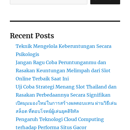
yang
Menghibur
Recent Posts
Teknik Mengelola Keberuntungan Secara
Psikologis
Jangan Ragu Coba Peruntunganmu dan
Rasakan Keuntungan Melimpah dari Slot
Online Terbaik Saat Ini
Uji Coba Strategi Menang Slot Thailand dan
Rasakan Perbedaannya Secara Signifikan
เปิดมุมมองใหม่ในการสร้างผลตอบแทน ผ่านวิธีเล่น
สล็อต ที่ตอบโจทย์ผู้เล่นยุคดิจิทัล
Pengaruh Teknologi Cloud Computing
terhadap Performa Situs Gacor