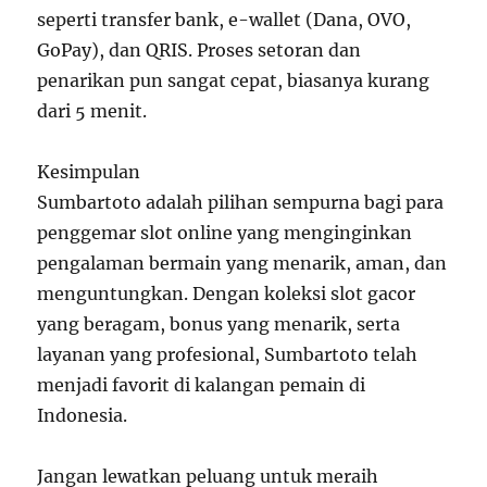
seperti transfer bank, e-wallet (Dana, OVO,
GoPay), dan QRIS. Proses setoran dan
penarikan pun sangat cepat, biasanya kurang
dari 5 menit.
Kesimpulan
Sumbartoto adalah pilihan sempurna bagi para
penggemar slot online yang menginginkan
pengalaman bermain yang menarik, aman, dan
menguntungkan. Dengan koleksi slot gacor
yang beragam, bonus yang menarik, serta
layanan yang profesional, Sumbartoto telah
menjadi favorit di kalangan pemain di
Indonesia.
Jangan lewatkan peluang untuk meraih