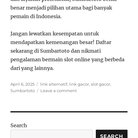
benar menjadi pilihan utama bagi banyak
pemain di Indonesia.
Jangan lewatkan kesempatan untuk
mendapatkan kemenangan besar! Daftar
sekarang di Sumbartoto dan nikmati
pengalaman bermain slot online yang berbeda
dari yang lainnya.
Posted
Tags
April 6, 2025
link alternatif
,
link gacor
,
slot gacor
,
on
on
Sumbartoto
Leave a comment
Sumbartoto
Buka
Pintu
Menuju
Slot
Search
Gacor
Online
SEARCH