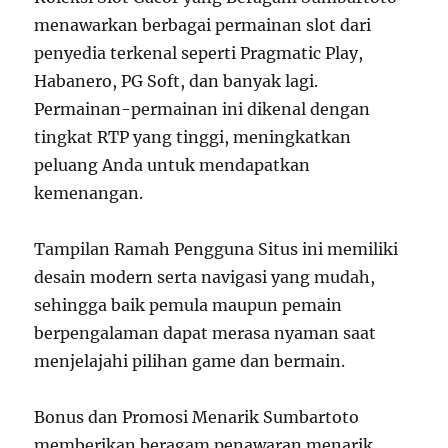
menawarkan berbagai permainan slot dari
penyedia terkenal seperti Pragmatic Play,
Habanero, PG Soft, dan banyak lagi.
Permainan-permainan ini dikenal dengan
tingkat RTP yang tinggi, meningkatkan
peluang Anda untuk mendapatkan
kemenangan.
Tampilan Ramah Pengguna Situs ini memiliki
desain modern serta navigasi yang mudah,
sehingga baik pemula maupun pemain
berpengalaman dapat merasa nyaman saat
menjelajahi pilihan game dan bermain.
Bonus dan Promosi Menarik Sumbartoto
memberikan beragam penawaran menarik,