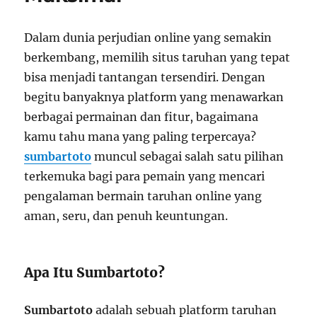
Dalam dunia perjudian online yang semakin
berkembang, memilih situs taruhan yang tepat
bisa menjadi tantangan tersendiri. Dengan
begitu banyaknya platform yang menawarkan
berbagai permainan dan fitur, bagaimana
kamu tahu mana yang paling terpercaya?
sumbartoto
muncul sebagai salah satu pilihan
terkemuka bagi para pemain yang mencari
pengalaman bermain taruhan online yang
aman, seru, dan penuh keuntungan.
Apa Itu Sumbartoto?
Sumbartoto
adalah sebuah platform taruhan