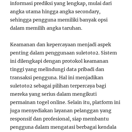
informasi prediksi yang lengkap, mulai dari
angka utama hingga angka secondary,
sehingga pengguna memiliki banyak opsi
dalam memilih angka taruhan.
Keamanan dan kepercayaan menjadi aspek
penting dalam penggunaan suletoto2. Sistem
ini dilengkapi dengan protokol keamanan
tinggi yang melindungi data pribadi dan
transaksi pengguna. Hal ini menjadikan
suletoto2 sebagai pilihan terpercaya bagi
mereka yang serius dalam mengikuti
permainan togel online. Selain itu, platform ini
juga menyediakan layanan pelanggan yang
responsif dan profesional, siap membantu
pengguna dalam mengatasi berbagai kendala