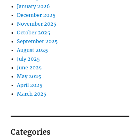
January 2026
December 2025
November 2025
October 2025
September 2025
August 2025
July 2025
June 2025
May 2025
April 2025
March 2025
Categories