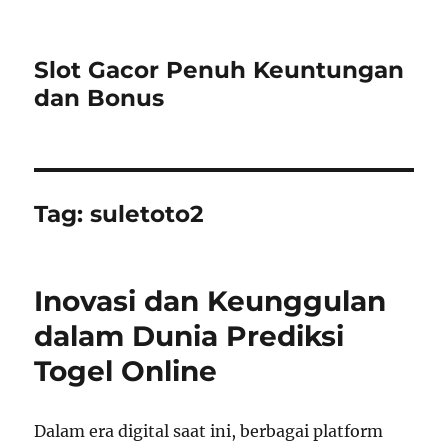
Slot Gacor Penuh Keuntungan
dan Bonus
Tag:
suletoto2
Inovasi dan Keunggulan
dalam Dunia Prediksi
Togel Online
Dalam era digital saat ini, berbagai platform