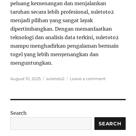
peluang kemenangan dan menjalankan
taruhan secara lebih profesional, suletoto2
menjadi pilihan yang sangat layak
dipertimbangkan. Dengan memanfaatkan
teknologi dan analisis data terkini, suletoto2
mampu menghadirkan pengalaman bermain
togel yang lebih menyenangkan dan
menguntungkan.
Posted
Tags
on
August 10, 2025
suletoto2
Leave a comment
on
Inovasi
dan
Keunggulan
dalam
Dunia
Search
Prediksi
Togel
SEARCH
Online