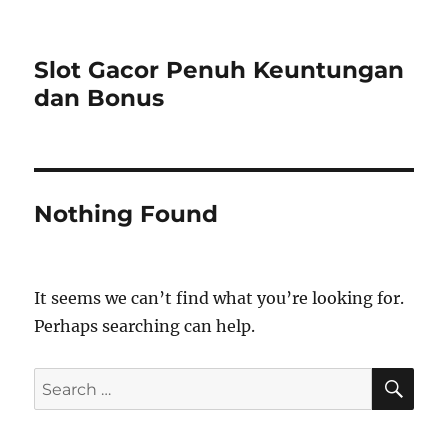
Slot Gacor Penuh Keuntungan
dan Bonus
Nothing Found
It seems we can’t find what you’re looking for.
Perhaps searching can help.
SE
Search
for: