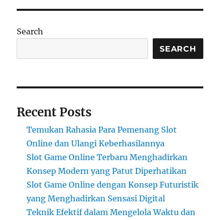
Search
SEARCH
Recent Posts
Temukan Rahasia Para Pemenang Slot
Online dan Ulangi Keberhasilannya
Slot Game Online Terbaru Menghadirkan
Konsep Modern yang Patut Diperhatikan
Slot Game Online dengan Konsep Futuristik
yang Menghadirkan Sensasi Digital
Teknik Efektif dalam Mengelola Waktu dan