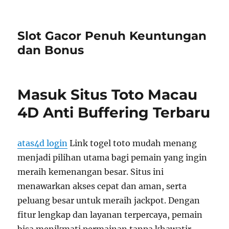
Slot Gacor Penuh Keuntungan
dan Bonus
Masuk Situs Toto Macau
4D Anti Buffering Terbaru
atas4d login
Link togel toto mudah menang
menjadi pilihan utama bagi pemain yang ingin
meraih kemenangan besar. Situs ini
menawarkan akses cepat dan aman, serta
peluang besar untuk meraih jackpot. Dengan
fitur lengkap dan layanan terpercaya, pemain