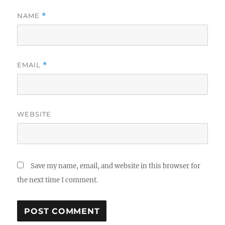
NAME
*
EMAIL
*
WEBSITE
Save my name, email, and website in this browser for
the next time I comment.