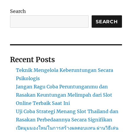
Search
SEARCH
Recent Posts
Teknik Mengelola Keberuntungan Secara
Psikologis
Jangan Ragu Coba Peruntunganmu dan
Rasakan Keuntungan Melimpah dari Slot
Online Terbaik Saat Ini
Uji Coba Strategi Menang Slot Thailand dan
Rasakan Perbedaannya Secara Signifikan
เปิดมุมมองใหม่ในการสร้างผลตอบแทน ผ่านวิธีเล่น