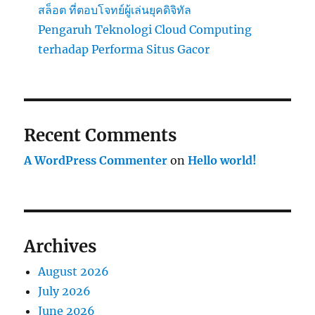
สล็อต ที่ตอบโจทย์ผู้เล่นยุคดิจิทัล
Pengaruh Teknologi Cloud Computing
terhadap Performa Situs Gacor
Recent Comments
A WordPress Commenter
on
Hello world!
Archives
August 2026
July 2026
June 2026