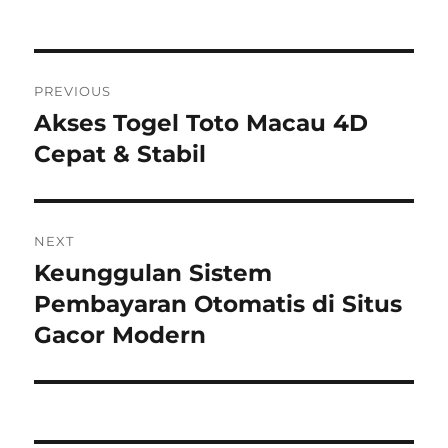
Post
PREVIOUS
navigation
Akses Togel Toto Macau 4D
Previous
post:
Cepat & Stabil
NEXT
Keunggulan Sistem
Next
post:
Pembayaran Otomatis di Situs
Gacor Modern