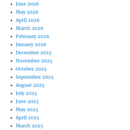
June 2026
May 2026
April 2026
March 2026
February 2026
January 2026
December 2025
November 2025
October 2025
September 2025
August 2025
July 2025
June 2025
May 2025
April 2025
March 2025