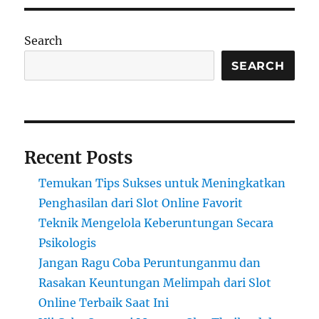
Slot
Digital
yang
Search
Kian
Menggu
SEARCH
Minat
Pemain
Recent Posts
Temukan Tips Sukses untuk Meningkatkan
Penghasilan dari Slot Online Favorit
Teknik Mengelola Keberuntungan Secara
Psikologis
Jangan Ragu Coba Peruntunganmu dan
Rasakan Keuntungan Melimpah dari Slot
Online Terbaik Saat Ini