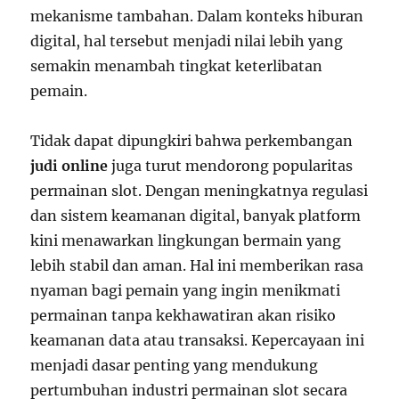
mekanisme tambahan. Dalam konteks hiburan
digital, hal tersebut menjadi nilai lebih yang
semakin menambah tingkat keterlibatan
pemain.
Tidak dapat dipungkiri bahwa perkembangan
judi online
juga turut mendorong popularitas
permainan slot. Dengan meningkatnya regulasi
dan sistem keamanan digital, banyak platform
kini menawarkan lingkungan bermain yang
lebih stabil dan aman. Hal ini memberikan rasa
nyaman bagi pemain yang ingin menikmati
permainan tanpa kekhawatiran akan risiko
keamanan data atau transaksi. Kepercayaan ini
menjadi dasar penting yang mendukung
pertumbuhan industri permainan slot secara