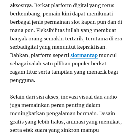
aksesnya. Berkat platform digital yang terus
berkembang, pemain kini dapat menikmati
berbagai jenis permainan slot kapan pun dan di
mana pun. Fleksibilitas inilah yang membuat
banyak orang semakin tertarik, terutama di era
serbadigital yang menuntut kepraktisan.
Bahkan, platform seperti
slotmantap
muncul
sebagai salah satu pilihan populer berkat
ragam fitur serta tampilan yang menarik bagi
pengguna.
Selain dari sisi akses, inovasi visual dan audio
juga memainkan peran penting dalam
meningkatkan pengalaman bermain. Desain
grafis yang lebih halus, animasi yang memikat,
serta efek suara yang sinkron mampu