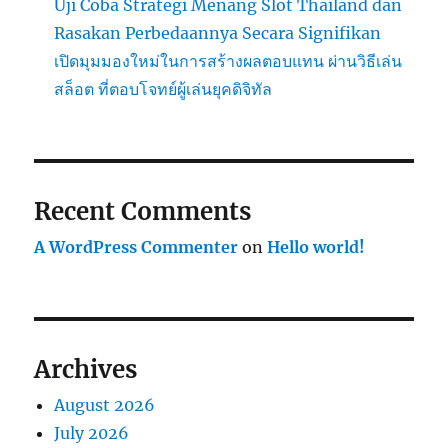
Uji Coba Strategi Menang Slot Thailand dan
Rasakan Perbedaannya Secara Signifikan
เปิดมุมมองใหม่ในการสร้างผลตอบแทน ผ่านวิธีเล่น
สล็อต ที่ตอบโจทย์ผู้เล่นยุคดิจิทัล
Recent Comments
A WordPress Commenter
on
Hello world!
Archives
August 2026
July 2026