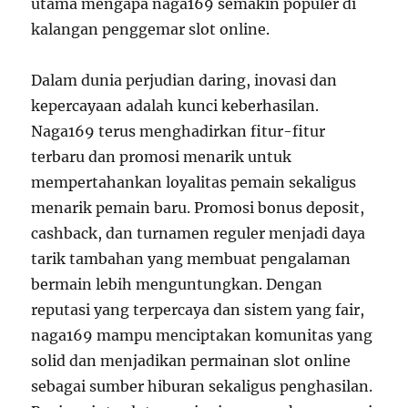
utama mengapa naga169 semakin populer di
kalangan penggemar slot online.
Dalam dunia perjudian daring, inovasi dan
kepercayaan adalah kunci keberhasilan.
Naga169 terus menghadirkan fitur-fitur
terbaru dan promosi menarik untuk
mempertahankan loyalitas pemain sekaligus
menarik pemain baru. Promosi bonus deposit,
cashback, dan turnamen reguler menjadi daya
tarik tambahan yang membuat pengalaman
bermain lebih menguntungkan. Dengan
reputasi yang terpercaya dan sistem yang fair,
naga169 mampu menciptakan komunitas yang
solid dan menjadikan permainan slot online
sebagai sumber hiburan sekaligus penghasilan.