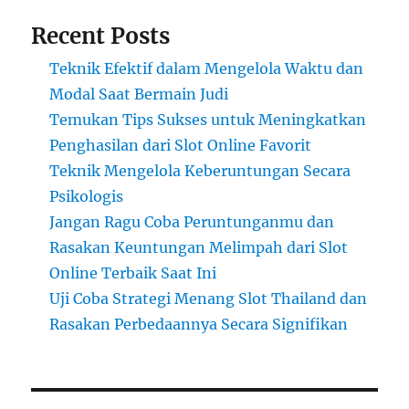
Recent Posts
Teknik Efektif dalam Mengelola Waktu dan
Modal Saat Bermain Judi
Temukan Tips Sukses untuk Meningkatkan
Penghasilan dari Slot Online Favorit
Teknik Mengelola Keberuntungan Secara
Psikologis
Jangan Ragu Coba Peruntunganmu dan
Rasakan Keuntungan Melimpah dari Slot
Online Terbaik Saat Ini
Uji Coba Strategi Menang Slot Thailand dan
Rasakan Perbedaannya Secara Signifikan