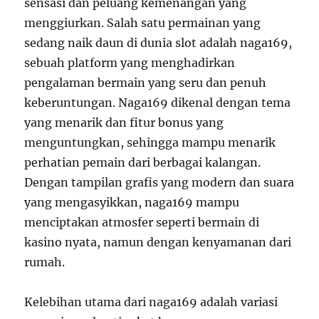
sensasi dan peluang kemenangan yang
menggiurkan. Salah satu permainan yang
sedang naik daun di dunia slot adalah naga169,
sebuah platform yang menghadirkan
pengalaman bermain yang seru dan penuh
keberuntungan. Naga169 dikenal dengan tema
yang menarik dan fitur bonus yang
menguntungkan, sehingga mampu menarik
perhatian pemain dari berbagai kalangan.
Dengan tampilan grafis yang modern dan suara
yang mengasyikkan, naga169 mampu
menciptakan atmosfer seperti bermain di
kasino nyata, namun dengan kenyamanan dari
rumah.
Kelebihan utama dari naga169 adalah variasi