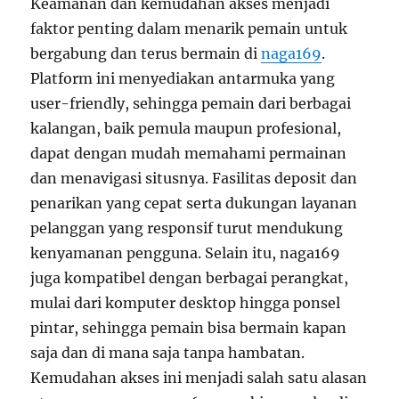
Keamanan dan kemudahan akses menjadi
faktor penting dalam menarik pemain untuk
bergabung dan terus bermain di
naga169
.
Platform ini menyediakan antarmuka yang
user-friendly, sehingga pemain dari berbagai
kalangan, baik pemula maupun profesional,
dapat dengan mudah memahami permainan
dan menavigasi situsnya. Fasilitas deposit dan
penarikan yang cepat serta dukungan layanan
pelanggan yang responsif turut mendukung
kenyamanan pengguna. Selain itu, naga169
juga kompatibel dengan berbagai perangkat,
mulai dari komputer desktop hingga ponsel
pintar, sehingga pemain bisa bermain kapan
saja dan di mana saja tanpa hambatan.
Kemudahan akses ini menjadi salah satu alasan