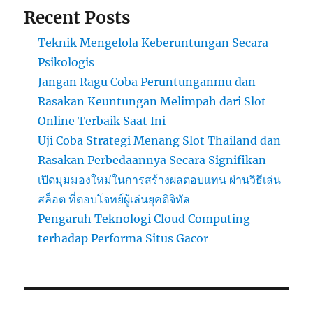
Recent Posts
Teknik Mengelola Keberuntungan Secara
Psikologis
Jangan Ragu Coba Peruntunganmu dan
Rasakan Keuntungan Melimpah dari Slot
Online Terbaik Saat Ini
Uji Coba Strategi Menang Slot Thailand dan
Rasakan Perbedaannya Secara Signifikan
เปิดมุมมองใหม่ในการสร้างผลตอบแทน ผ่านวิธีเล่น
สล็อต ที่ตอบโจทย์ผู้เล่นยุคดิจิทัล
Pengaruh Teknologi Cloud Computing
terhadap Performa Situs Gacor