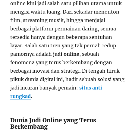
online kini jadi salah satu pilihan utama untuk
mengisi waktu luang. Dari sekadar menonton
film, streaming musik, hingga menjajal
berbagai platform permainan daring, semua
tersedia hanya dengan beberapa sentuhan
layar. Salah satu tren yang tak pernah redup
pamornya adalah
judi online
, sebuah
fenomena yang terus berkembang dengan
berbagai inovasi dan strategi. Di tengah hiruk
pikuk dunia digital ini, hadir sebuah solusi yang
jadi incaran banyak pemain:
situs anti
rungkad
.
Dunia Judi Online yang Terus
Berkembang