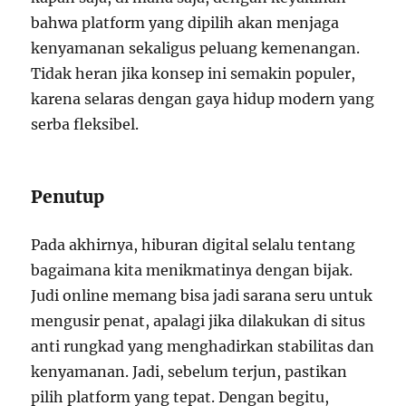
bahwa platform yang dipilih akan menjaga
kenyamanan sekaligus peluang kemenangan.
Tidak heran jika konsep ini semakin populer,
karena selaras dengan gaya hidup modern yang
serba fleksibel.
Penutup
Pada akhirnya, hiburan digital selalu tentang
bagaimana kita menikmatinya dengan bijak.
Judi online memang bisa jadi sarana seru untuk
mengusir penat, apalagi jika dilakukan di situs
anti rungkad yang menghadirkan stabilitas dan
kenyamanan. Jadi, sebelum terjun, pastikan
pilih platform yang tepat. Dengan begitu,