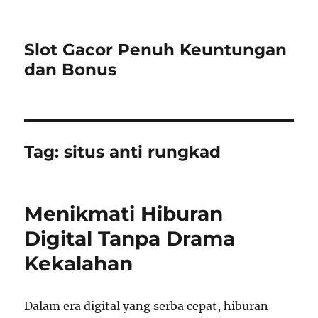
Slot Gacor Penuh Keuntungan
dan Bonus
Tag:
situs anti rungkad
Menikmati Hiburan
Digital Tanpa Drama
Kekalahan
Dalam era digital yang serba cepat, hiburan