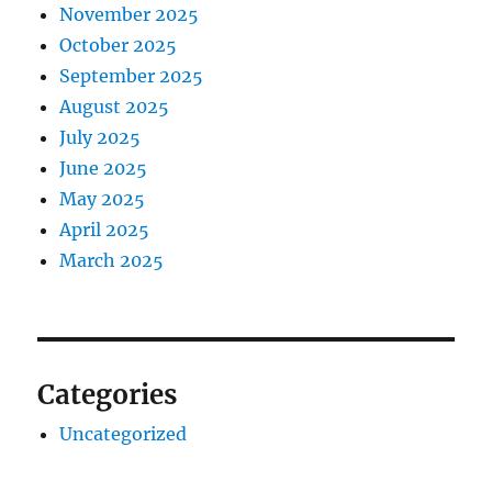
November 2025
October 2025
September 2025
August 2025
July 2025
June 2025
May 2025
April 2025
March 2025
Categories
Uncategorized