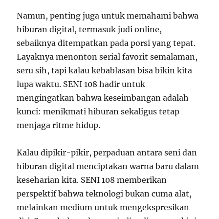
Namun, penting juga untuk memahami bahwa
hiburan digital, termasuk judi online,
sebaiknya ditempatkan pada porsi yang tepat.
Layaknya menonton serial favorit semalaman,
seru sih, tapi kalau kebablasan bisa bikin kita
lupa waktu. SENI 108 hadir untuk
mengingatkan bahwa keseimbangan adalah
kunci: menikmati hiburan sekaligus tetap
menjaga ritme hidup.
Kalau dipikir-pikir, perpaduan antara seni dan
hiburan digital menciptakan warna baru dalam
keseharian kita. SENI 108 memberikan
perspektif bahwa teknologi bukan cuma alat,
melainkan medium untuk mengekspresikan