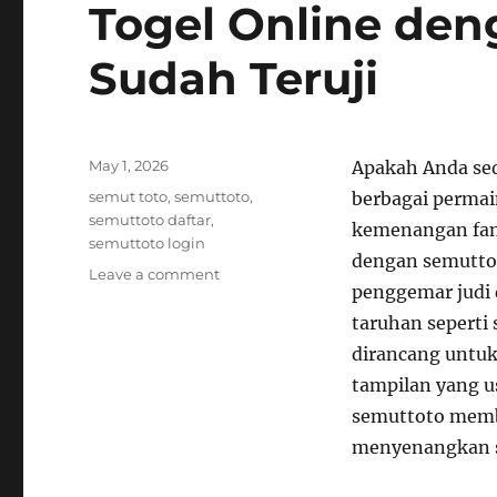
Togel Online den
Sudah Teruji
Posted
May 1, 2026
Apakah Anda sed
on
Tags
semut toto
,
semuttoto
,
berbagai permai
semuttoto daftar
,
kemenangan fan
semuttoto login
dengan semuttoto
on
Leave a comment
penggemar judi d
Tingkatkan
Performa
taruhan seperti 
Anda
dirancang untuk
di
tampilan yang u
Situs
Togel
semuttoto memb
Online
menyenangkan se
dengan
Strategi