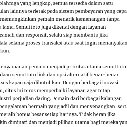
olahraga yang lengkap, semua tersedia dalam satu
lan lainnya terletak pada sistem pembayaran yang cepa
, memungkinkan pemain menarik kemenangan tanpa
lama. Semuttoto juga dikenal dengan layanan
ramah dan responsif, selalu siap membantu jika
la selama proses transaksi atau saat ingin menanyaka
akun.
enyamanan pemain menjadi prioritas utama semuttoto
daan semuttoto link dan opsi alternatif benar-benar
s kapan saja dibutuhkan. Dengan berbagai inovasi
u, situs ini terus memperbaiki layanan agar tetap
dustri perjudian daring. Pemain dari berbagai kalangan
 pengalaman bermain yang adil dan menyenangkan, sert
eraih bonus besar setiap harinya. Tidak heran jika
in diminati dan menjadi pilihan utama bagi mereka ya