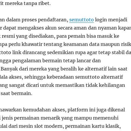
it mereka tanpa ribet.
an dalam proses pendaftaran,
semuttoto
login menjadi
ar dapat mengakses akun secara aman dan nyaman kapa
nk resmi yang disediakan, para pemain bisa masuk ke
npa perlu khawatir tentang keamanan data maupun risi
toto link dirancang sedemikian rupa agar tetap stabil d
ehingga pengalaman bermain tetap lancar dan
anyak dari mereka yang beralih ke alternatif lain saat
la akses, sehingga keberadaan semuttoto alternatif
yang sangat dicari untuk memastikan tidak kehilangan
saat bermain.
awarkan kemudahan akses, platform ini juga dikenal
i jenis permainan menarik yang mampu memenuhi
lai dari mesin slot modern, permainan kartu klasik,