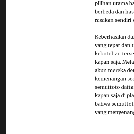
pilihan utama b
berbeda dan has
rasakan sendiri
Keberhasilan da
yang tepat dan 
kebutuhan ters
kapan saja. Mel
akun mereka den
kemenangan seca
semuttoto dafta
kapan saja di p
bahwa semuttoto
yang menyenan