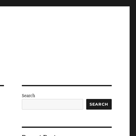
Search
SEARCH