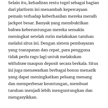
Selain itu, kehadiran restu togel sebagai bagian
dari platform ini menambah kepercayaan
pemain terhadap keberhasilan mereka meraih
jackpot besar. Banyak yang membuktikan
bahwa keberuntungan mereka semakin
meningkat setelah rutin melakukan taruhan
melalui situs ini. Dengan sistem pembayaran
yang transparan dan cepat, para pengguna
tidak perlu ragu lagi untuk melakukan
withdraw maupun deposit secara berkala. Situs
ini juga menawarkan berbagai bonus menarik
yang dapat meningkatkan peluang menang
dan memperbesar keuntungan, membuat
taruhan menjadi lebih menguntungkan dan
mengasyikkan.