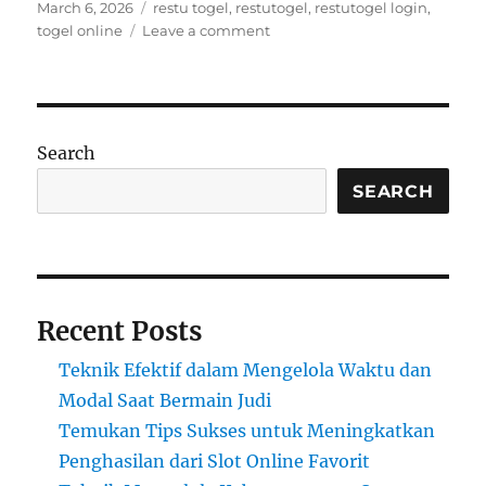
Posted
Tags
March 6, 2026
restu togel
,
restutogel
,
restutogel login
,
on
on
togel online
Leave a comment
Togel
Online:
Teknik
Analisa
yang
Search
Membantu
Membaca
SEARCH
Peluang
Recent Posts
Teknik Efektif dalam Mengelola Waktu dan
Modal Saat Bermain Judi
Temukan Tips Sukses untuk Meningkatkan
Penghasilan dari Slot Online Favorit