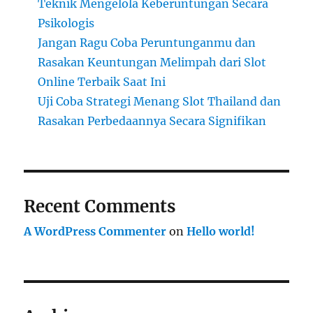
Teknik Mengelola Keberuntungan Secara
Psikologis
Jangan Ragu Coba Peruntunganmu dan
Rasakan Keuntungan Melimpah dari Slot
Online Terbaik Saat Ini
Uji Coba Strategi Menang Slot Thailand dan
Rasakan Perbedaannya Secara Signifikan
Recent Comments
A WordPress Commenter
on
Hello world!