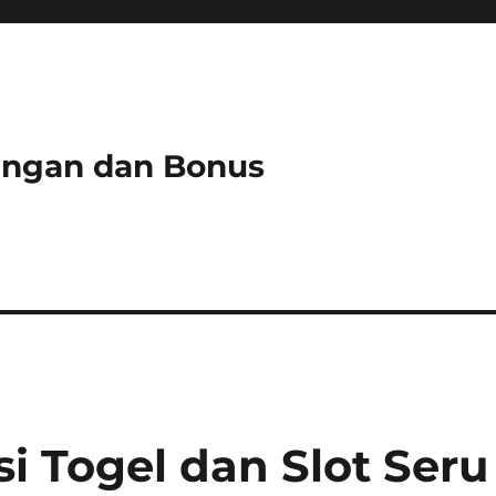
ungan dan Bonus
i Togel dan Slot Seru