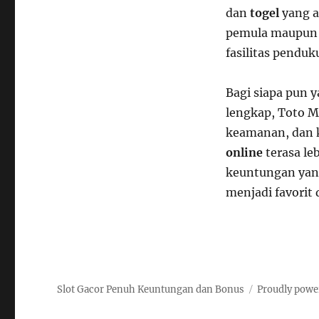
dan
togel
yang a
pemula maupun 
fasilitas pendu
Bagi siapa pun 
lengkap, Toto M
keamanan, dan
online
terasa l
keuntungan yang
menjadi favorit 
Slot Gacor Penuh Keuntungan dan Bonus
Proudly powe