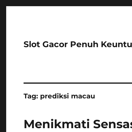
Slot Gacor Penuh Keunt
Tag:
prediksi macau
Menikmati Sensas