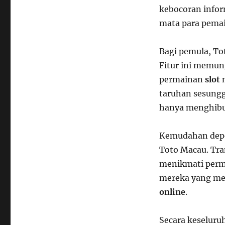
kebocoran infor
mata para pema
Bagi pemula, T
Fitur ini memu
permainan
slot
taruhan sesung
hanya menghibur
Kemudahan depos
Toto Macau. Tra
menikmati perma
mereka yang me
online
.
Secara keselur