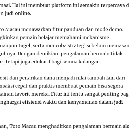
masi. Hal ini membuat platform ini semakin terpercaya d
in
judi online
.
oto Macau menawarkan fitur panduan dan mode demo.
ngkinkan pemain belajar memahami mekanisme
maupun
togel
, serta mencoba strategi sebelum memasa
guhnya. Dengan demikian, pengalaman bermain tidak
, tetapi juga edukatif bagi semua kalangan.
it dan penarikan dana menjadi nilai tambah lain dari
nsaksi cepat dan praktis membuat pemain bisa segera
inan favorit mereka. Fitur ini tentu sangat penting bag
nghargai efisiensi waktu dan kenyamanan dalam
judi
uhan, Toto Macau menghadirkan pengalaman bermain
sl