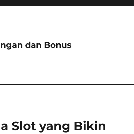
ungan dan Bonus
a Slot yang Bikin