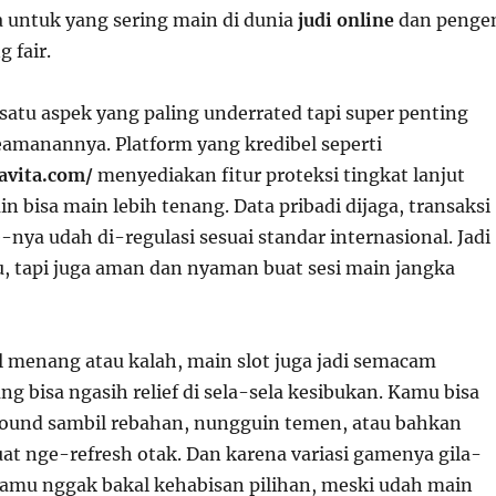
 untuk yang sering main di dunia
judi online
dan penge
 fair.
h satu aspek yang paling underrated tapi super penting
eamanannya. Platform yang kredibel seperti
lavita.com/
menyediakan fitur proteksi tingkat lanjut
n bisa main lebih tenang. Data pribadi dijaga, transaksi
nya udah di-regulasi sesuai standar internasional. Jadi
, tapi juga aman dan nyaman buat sesi main jangka
 menang atau kalah, main slot juga jadi semacam
ng bisa ngasih relief di sela-sela kesibukan. Kamu bisa
ound sambil rebahan, nungguin temen, atau bahkan
uat nge-refresh otak. Dan karena variasi gamenya gila-
kamu nggak bakal kehabisan pilihan, meski udah main