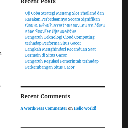
Recent Posts
Uji Coba Strategi Menang Slot Thailand dan
Rasakan Perbedaannya Secara Signifikan
เปิดมุมมองใหม่ในการสร้างผลตอบแทน ผ่านวิธีเล่น
สล็อต ที่ตอบโจทย์ผู้เล่นยุคดิจิทัล
Pengaruh Teknologi Cloud Computing
terhadap Performa Situs Gacor
Langkah Menghindari Kecanduan Saat
n
Bermain di Situs Gacor
Pengaruh Regulasi Pemerintah terhadap
Perkembangan Situs Gacor
n
Recent Comments
A WordPress Commenter
on
Hello world!