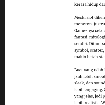
kerasa hidup dan
Meski slot diken
monoton. Justru 
Game-nya selalu
fantasi, mitolog
sendiri. Ditamba
symbol, scatter
makin betah sta
Buat yang udah 
jauh lebih smoot
sleek, dan sound
lebih engaging.
yang jelas, jad
lebih realistis.