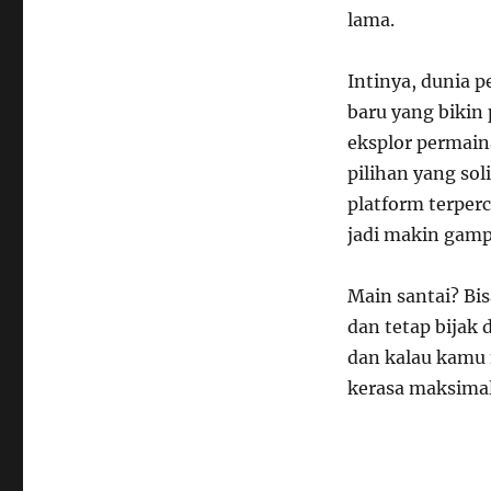
lama.
Intinya, dunia 
baru yang biki
eksplor permain
pilihan yang so
platform terper
jadi makin gam
Main santai? Bi
dan tetap bijak
dan kalau kamu 
kerasa maksimal