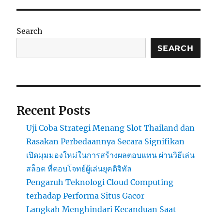
Search
SEARCH
Recent Posts
Uji Coba Strategi Menang Slot Thailand dan
Rasakan Perbedaannya Secara Signifikan
เปิดมุมมองใหม่ในการสร้างผลตอบแทน ผ่านวิธีเล่น
สล็อต ที่ตอบโจทย์ผู้เล่นยุคดิจิทัล
Pengaruh Teknologi Cloud Computing
terhadap Performa Situs Gacor
Langkah Menghindari Kecanduan Saat