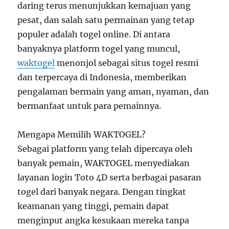
daring terus menunjukkan kemajuan yang
pesat, dan salah satu permainan yang tetap
populer adalah togel online. Di antara
banyaknya platform togel yang muncul,
waktogel
menonjol sebagai situs togel resmi
dan terpercaya di Indonesia, memberikan
pengalaman bermain yang aman, nyaman, dan
bermanfaat untuk para pemainnya.
Mengapa Memilih WAKTOGEL?
Sebagai platform yang telah dipercaya oleh
banyak pemain, WAKTOGEL menyediakan
layanan login Toto 4D serta berbagai pasaran
togel dari banyak negara. Dengan tingkat
keamanan yang tinggi, pemain dapat
menginput angka kesukaan mereka tanpa