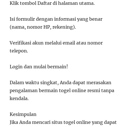
Klik tombol Daftar di halaman utama.
Isi formulir dengan informasi yang benar
(nama, nomor HP, rekening).
Verifikasi akun melalui email atau nomor
telepon.
Login dan mulai bermain!
Dalam waktu singkat, Anda dapat merasakan
pengalaman bermain togel online resmi tanpa
kendala.
Kesimpulan
Jika Anda mencari situs togel online yang dapat