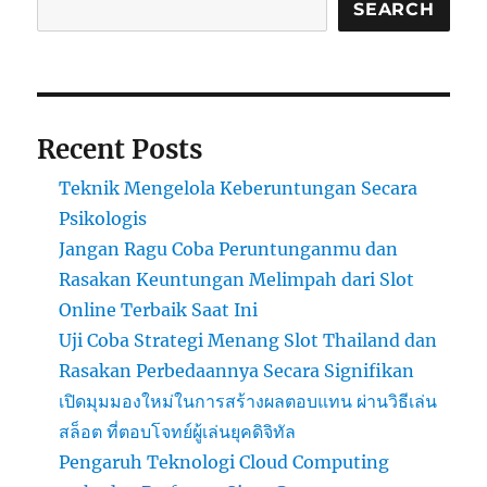
di
SEARCH
WAKTOGEL
Tempatnya!
Recent Posts
Teknik Mengelola Keberuntungan Secara
Psikologis
Jangan Ragu Coba Peruntunganmu dan
Rasakan Keuntungan Melimpah dari Slot
Online Terbaik Saat Ini
Uji Coba Strategi Menang Slot Thailand dan
Rasakan Perbedaannya Secara Signifikan
เปิดมุมมองใหม่ในการสร้างผลตอบแทน ผ่านวิธีเล่น
สล็อต ที่ตอบโจทย์ผู้เล่นยุคดิจิทัล
Pengaruh Teknologi Cloud Computing