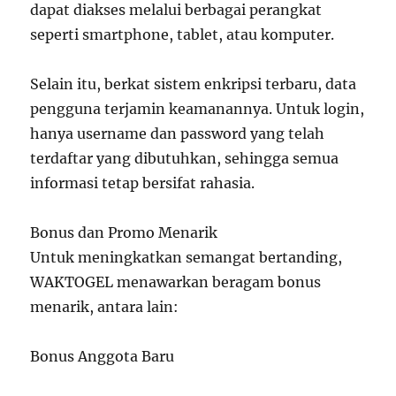
dapat diakses melalui berbagai perangkat
seperti smartphone, tablet, atau komputer.
Selain itu, berkat sistem enkripsi terbaru, data
pengguna terjamin keamanannya. Untuk login,
hanya username dan password yang telah
terdaftar yang dibutuhkan, sehingga semua
informasi tetap bersifat rahasia.
Bonus dan Promo Menarik
Untuk meningkatkan semangat bertanding,
WAKTOGEL menawarkan beragam bonus
menarik, antara lain:
Bonus Anggota Baru