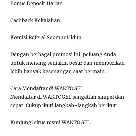
Bonus Deposit Harian
Cashback Kekalahan
Komisi Referal Seumur Hidup
Dengan berbagai promosi ini, peluang Anda
untuk menang semakin besar dan memberikan
lebih banyak kesenangan saat bermain.
Cara Mendaftar di WAKTOGEL
Mendaftar di WAKTOGEL sangatlah simpel dan
cepat. Cukup ikuti langkah-langkah berikut:
Kunjungi situs resmi WAKTOGEL.