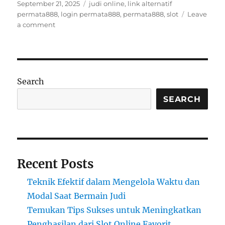
Posted
Tags
September 21, 2025
judi online
,
link alternatif
on
permata888
,
login permata888
,
permata888
,
slot
Leave
on
a comment
Sensasi
Digital
Modern
Bersama
Dunia
Search
Hiburan
Interaktif
SEARCH
Recent Posts
Teknik Efektif dalam Mengelola Waktu dan
Modal Saat Bermain Judi
Temukan Tips Sukses untuk Meningkatkan
Penghasilan dari Slot Online Favorit