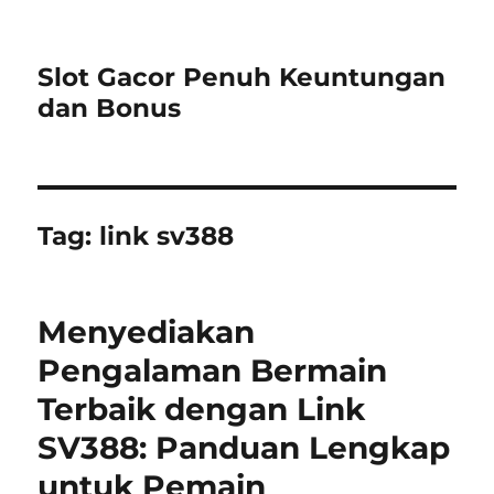
Slot Gacor Penuh Keuntungan
dan Bonus
Tag:
link sv388
Menyediakan
Pengalaman Bermain
Terbaik dengan Link
SV388: Panduan Lengkap
untuk Pemain