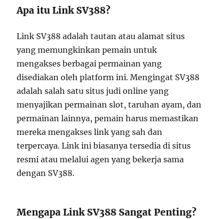
Apa itu Link SV388?
Link SV388 adalah tautan atau alamat situs
yang memungkinkan pemain untuk
mengakses berbagai permainan yang
disediakan oleh platform ini. Mengingat SV388
adalah salah satu situs judi online yang
menyajikan permainan slot, taruhan ayam, dan
permainan lainnya, pemain harus memastikan
mereka mengakses link yang sah dan
terpercaya. Link ini biasanya tersedia di situs
resmi atau melalui agen yang bekerja sama
dengan SV388.
Mengapa Link SV388 Sangat Penting?