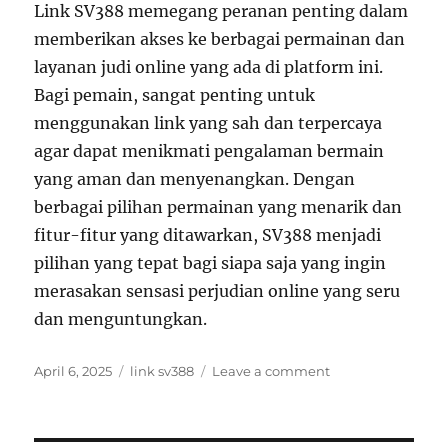
Link SV388 memegang peranan penting dalam
memberikan akses ke berbagai permainan dan
layanan judi online yang ada di platform ini.
Bagi pemain, sangat penting untuk
menggunakan link yang sah dan terpercaya
agar dapat menikmati pengalaman bermain
yang aman dan menyenangkan. Dengan
berbagai pilihan permainan yang menarik dan
fitur-fitur yang ditawarkan, SV388 menjadi
pilihan yang tepat bagi siapa saja yang ingin
merasakan sensasi perjudian online yang seru
dan menguntungkan.
Posted
Tags
on
April 6, 2025
link sv388
Leave a comment
on
Menyediakan
Pengalaman
Bermain