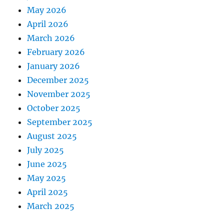
May 2026
April 2026
March 2026
February 2026
January 2026
December 2025
November 2025
October 2025
September 2025
August 2025
July 2025
June 2025
May 2025
April 2025
March 2025