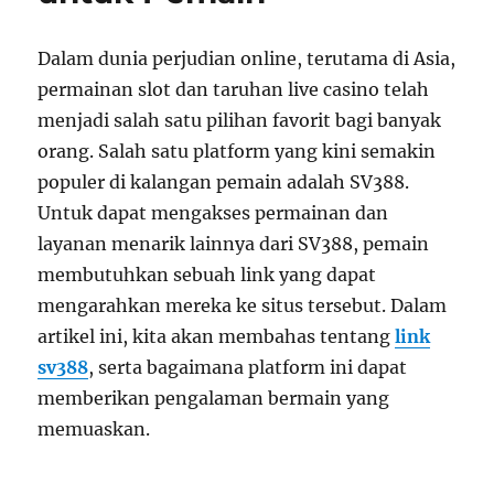
Dalam dunia perjudian online, terutama di Asia,
permainan slot dan taruhan live casino telah
menjadi salah satu pilihan favorit bagi banyak
orang. Salah satu platform yang kini semakin
populer di kalangan pemain adalah SV388.
Untuk dapat mengakses permainan dan
layanan menarik lainnya dari SV388, pemain
membutuhkan sebuah link yang dapat
mengarahkan mereka ke situs tersebut. Dalam
artikel ini, kita akan membahas tentang
link
sv388
, serta bagaimana platform ini dapat
memberikan pengalaman bermain yang
memuaskan.