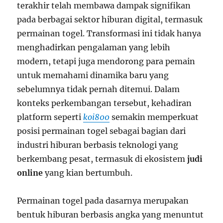
terakhir telah membawa dampak signifikan
pada berbagai sektor hiburan digital, termasuk
permainan togel. Transformasi ini tidak hanya
menghadirkan pengalaman yang lebih
modern, tetapi juga mendorong para pemain
untuk memahami dinamika baru yang
sebelumnya tidak pernah ditemui. Dalam
konteks perkembangan tersebut, kehadiran
platform seperti
koi800
semakin memperkuat
posisi permainan togel sebagai bagian dari
industri hiburan berbasis teknologi yang
berkembang pesat, termasuk di ekosistem
judi
online
yang kian bertumbuh.
Permainan togel pada dasarnya merupakan
bentuk hiburan berbasis angka yang menuntut