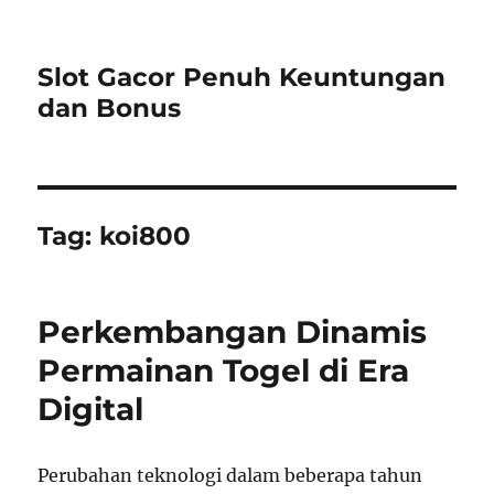
Slot Gacor Penuh Keuntungan
dan Bonus
Tag:
koi800
Perkembangan Dinamis
Permainan Togel di Era
Digital
Perubahan teknologi dalam beberapa tahun