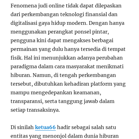
Fenomena judi online tidak dapat dilepaskan
dari perkembangan teknologi finansial dan
digitalisasi gaya hidup modern. Dengan hanya
menggunakan perangkat ponsel pintar,
pengguna kini dapat mengakses berbagai
permainan yang dulu hanya tersedia di tempat
fisik. Hal ini menunjukkan adanya perubahan
paradigma dalam cara masyarakat menikmati
hiburan. Namun, di tengah perkembangan
tersebut, dibutuhkan kehadiran platform yang
mampu mengedepankan keamanan,
transparansi, serta tanggung jawab dalam
setiap transaksinya.
Di sinilah
ketua66
hadir sebagai salah satu
entitas yang menonjol dalam dunia hiburan