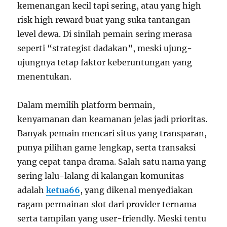
kemenangan kecil tapi sering, atau yang high
risk high reward buat yang suka tantangan
level dewa. Di sinilah pemain sering merasa
seperti “strategist dadakan”, meski ujung-
ujungnya tetap faktor keberuntungan yang
menentukan.
Dalam memilih platform bermain,
kenyamanan dan keamanan jelas jadi prioritas.
Banyak pemain mencari situs yang transparan,
punya pilihan game lengkap, serta transaksi
yang cepat tanpa drama. Salah satu nama yang
sering lalu-lalang di kalangan komunitas
adalah
ketua66
, yang dikenal menyediakan
ragam permainan slot dari provider ternama
serta tampilan yang user-friendly. Meski tentu