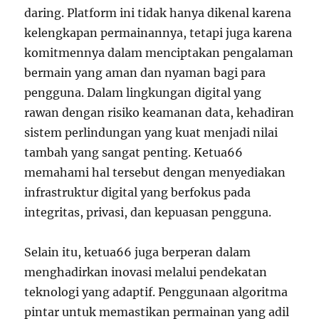
daring. Platform ini tidak hanya dikenal karena
kelengkapan permainannya, tetapi juga karena
komitmennya dalam menciptakan pengalaman
bermain yang aman dan nyaman bagi para
pengguna. Dalam lingkungan digital yang
rawan dengan risiko keamanan data, kehadiran
sistem perlindungan yang kuat menjadi nilai
tambah yang sangat penting. Ketua66
memahami hal tersebut dengan menyediakan
infrastruktur digital yang berfokus pada
integritas, privasi, dan kepuasan pengguna.
Selain itu, ketua66 juga berperan dalam
menghadirkan inovasi melalui pendekatan
teknologi yang adaptif. Penggunaan algoritma
pintar untuk memastikan permainan yang adil