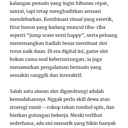
kalangan pemain yang ingin hiburan cepat,
santai, tapi tetap menghadirkan sensasi
mendebarkan. Kombinasi visual yang estetik,
fitur bonus yang kadang muncul tiba-tiba
seperti “jump scare versi happy”, serta peluang
memenangkan hadiah besar membuat slot
terus naik daun. Di era digital ini, game slot
bukan cuma soal keberuntungan; ia juga
menawarkan pengalaman bermain yang
semakin canggih dan interaktif.
Salah satu alasan slot digandrungi adalah
kemudahannya. Nggak perlu skill dewa atau
strategi rumit—cukup tekan tombol spin, dan
biarkan gulungan bekerja. Meski terlihat
sederhana, ada sisi menarik yang bikin banyak