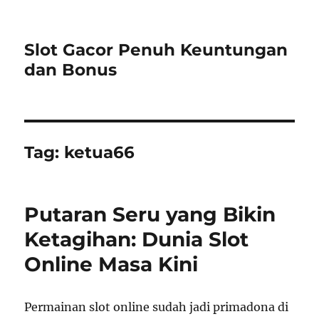
Slot Gacor Penuh Keuntungan
dan Bonus
Tag:
ketua66
Putaran Seru yang Bikin
Ketagihan: Dunia Slot
Online Masa Kini
Permainan slot online sudah jadi primadona di