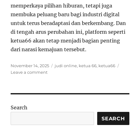
memperkaya pilihan hiburan, tetapi juga
membuka peluang baru bagi industri digital
untuk terus beradaptasi dan berkembang. Dan
di tengah arus perubahan ini, platform seperti
ketua66 akan tetap menjadi bagian penting
dari narasi kemajuan tersebut.
Posted
Tags
November 14, 2025
judi online
,
ketua 66
,
ketua66
on
on
Leave a comment
Menyelami
Transformasi
Dunia
Hiburan
Digital
Search
yang
Semakin
SEARCH
Dinamis