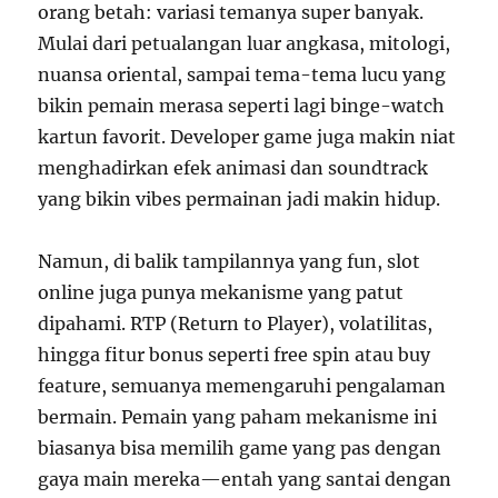
orang betah: variasi temanya super banyak.
Mulai dari petualangan luar angkasa, mitologi,
nuansa oriental, sampai tema-tema lucu yang
bikin pemain merasa seperti lagi binge-watch
kartun favorit. Developer game juga makin niat
menghadirkan efek animasi dan soundtrack
yang bikin vibes permainan jadi makin hidup.
Namun, di balik tampilannya yang fun, slot
online juga punya mekanisme yang patut
dipahami. RTP (Return to Player), volatilitas,
hingga fitur bonus seperti free spin atau buy
feature, semuanya memengaruhi pengalaman
bermain. Pemain yang paham mekanisme ini
biasanya bisa memilih game yang pas dengan
gaya main mereka—entah yang santai dengan