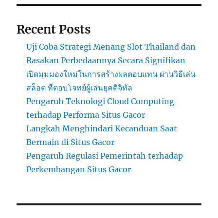
Recent Posts
Uji Coba Strategi Menang Slot Thailand dan
Rasakan Perbedaannya Secara Signifikan
เปิดมุมมองใหม่ในการสร้างผลตอบแทน ผ่านวิธีเล่น
สล็อต ที่ตอบโจทย์ผู้เล่นยุคดิจิทัล
Pengaruh Teknologi Cloud Computing
terhadap Performa Situs Gacor
Langkah Menghindari Kecanduan Saat
Bermain di Situs Gacor
Pengaruh Regulasi Pemerintah terhadap
Perkembangan Situs Gacor