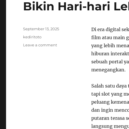
Bikin Hari-hari L
Posted
September 13, 2025
Di era digital s
on
Tags
kediritoto
film atau main 
on
Leave a comment
yang lebih mena
Rasakan
hiburan interakt
Sensasi
sebuah portal 
Hiburan
Digital
menegangkan.
yang
Bikin
Salah satu daya 
Hari-
hari
tapi slot yang
Lebih
peluang kemenan
Seru
dan ingin mencob
putaran terasa 
langsung mengub