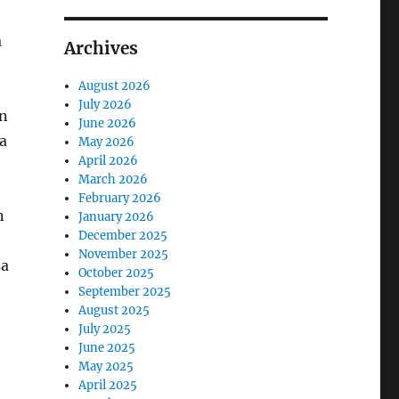
a
Archives
August 2026
July 2026
n
June 2026
a
May 2026
April 2026
March 2026
February 2026
n
January 2026
December 2025
November 2025
sa
October 2025
September 2025
August 2025
July 2025
June 2025
May 2025
April 2025