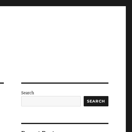
Search
SEARCH