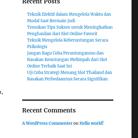
Recent Posts
Teknik Efektif dalam Mengelola Waktu dan
Modal Saat Bermain Judi
Temukan Tips Sukses untuk Meningkatkan
Penghasilan dari Slot Online Favorit
Teknik Mengelola Keberuntungan Secara
Psikologis
Jangan Ragu Coba Peruntunganmu dan
Rasakan Keuntungan Melimpah dari Slot
Online Terbaik Saat Ini
Uji Coba Strategi Menang Slot Thailand dan
Rasakan Perbedaannya Secara Signifikan
n,
Recent Comments
A WordPress Commenter
on
Hello world!