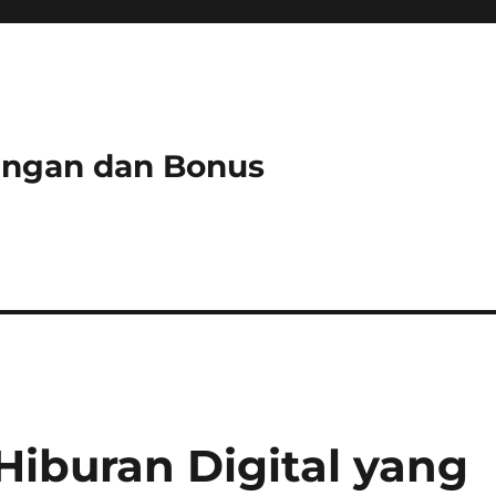
ungan dan Bonus
Hiburan Digital yang