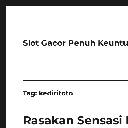
Slot Gacor Penuh Keunt
Tag:
kediritoto
Rasakan Sensasi 