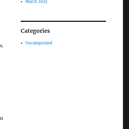
March 2025
Categories
Uncategorized
s.
u
in