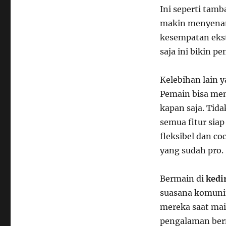
Ini seperti ta
makin menyenang
kesempatan eks
saja ini bikin 
Kelebihan lain 
Pemain bisa men
kapan saja. Tida
semua fitur siap
fleksibel dan c
yang sudah pro.
Bermain di
kedi
suasana komunita
mereka saat ma
pengalaman berm