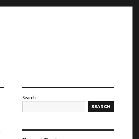
Search
SEARCH
s