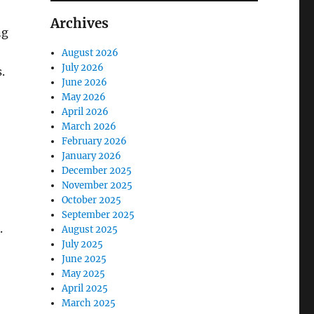
Archives
ng
August 2026
July 2026
.
June 2026
May 2026
April 2026
March 2026
February 2026
January 2026
December 2025
November 2025
October 2025
September 2025
.
August 2025
July 2025
June 2025
May 2025
April 2025
March 2025