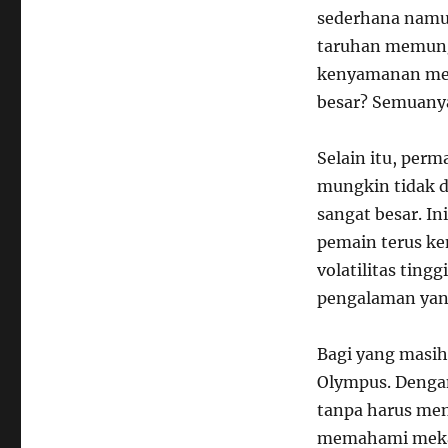
sederhana namu
taruhan memung
kenyamanan mer
besar? Semuany
Selain itu, perm
mungkin tidak da
sangat besar. I
pemain terus k
volatilitas ting
pengalaman yan
Bagi yang masih
Olympus. Denga
tanpa harus men
memahami mekan