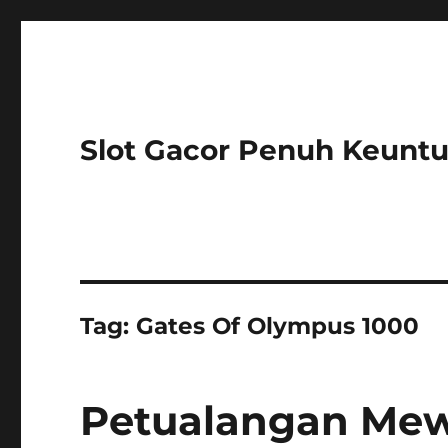
Slot Gacor Penuh Keunt
Tag:
Gates Of Olympus 1000
Petualangan Mew