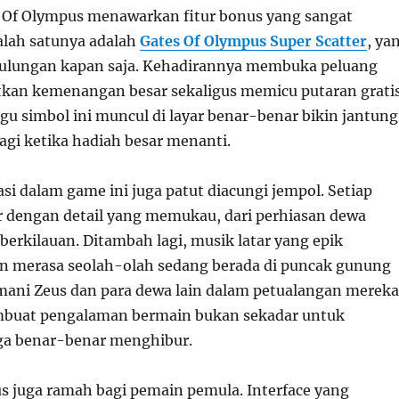
es Of Olympus menawarkan fitur bonus yang sangat
lah satunya adalah
Gates Of Olympus Super Scatter
, ya
gulungan kapan saja. Kehadirannya membuka peluang
kan kemenangan besar sekaligus memicu putaran gratis
u simbol ini muncul di layar benar-benar bikin jantung
agi ketika hadiah besar menanti.
si dalam game ini juga patut diacungi jempol. Setiap
 dengan detail yang memukau, dari perhiasan dewa
erkilauan. Ditambah lagi, musik latar yang epik
 merasa seolah-olah sedang berada di puncak gunung
ni Zeus dan para dewa lain dalam petualangan mereka
mbuat pengalaman bermain bukan sekadar untuk
ga benar-benar menghibur.
s juga ramah bagi pemain pemula. Interface yang