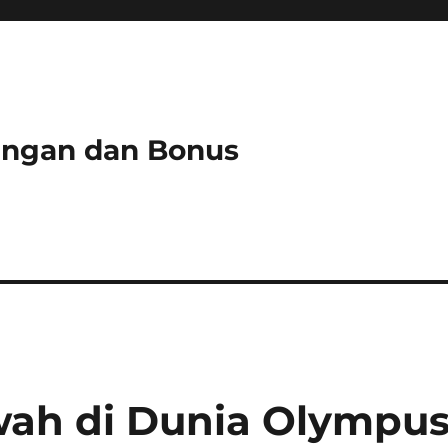
ungan dan Bonus
ah di Dunia Olympu