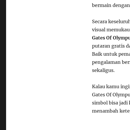
bermain dengan
Secara keseluru
visual memukau,
Gates Of Olympu
putaran gratis
Baik untuk pem
pengalaman ber
sekaligus.
Kalau kamu ingi
Gates Of Olympus
simbol bisa jadi
menambah ketega