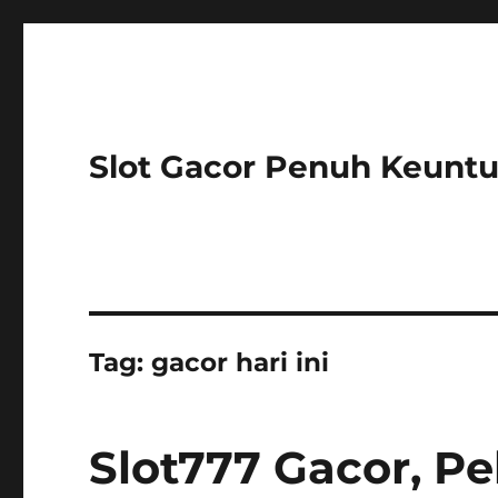
Slot Gacor Penuh Keunt
Tag:
gacor hari ini
Slot777 Gacor, P