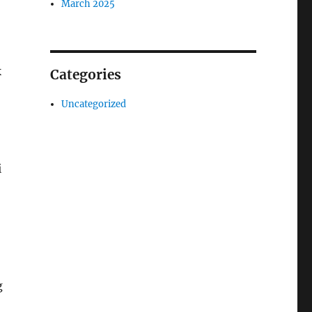
March 2025
k
Categories
Uncategorized
i
g