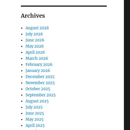
Archives
August 2026
July 2026
June 2026
May 2026
April 2026
March 2026
February 2026
January 2026
December 2025
November 2025
October 2025
September 2025
August 2025
July 2025
June 2025
May 2025
April 2025