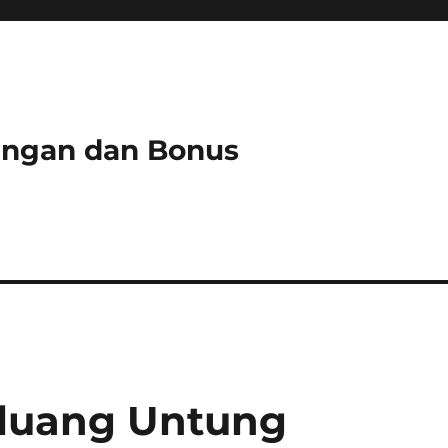
ungan dan Bonus
eluang Untung