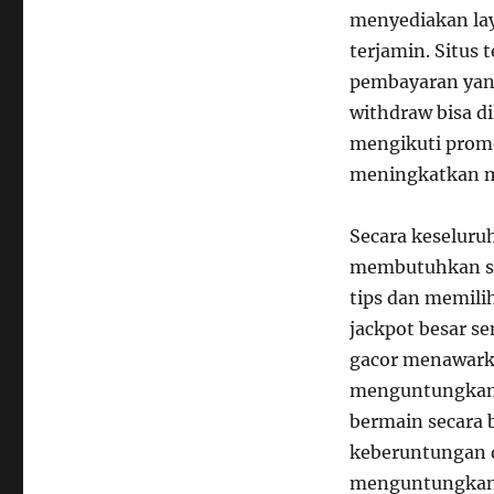
menyediakan la
terjamin. Situs
pembayaran yang
withdraw bisa d
mengikuti promo
meningkatkan m
Secara keseluruh
membutuhkan st
tips dan memili
jackpot besar se
gacor menawark
menguntungkan
bermain secara 
keberuntungan d
menguntungkan h