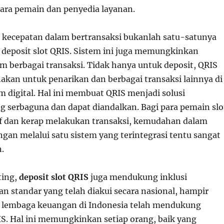
ara pemain dan penyedia layanan.
kecepatan dalam bertransaksi bukanlah satu-satunya
 deposit slot QRIS. Sistem ini juga memungkinkan
lam berbagai transaksi. Tidak hanya untuk deposit, QRIS
nakan untuk penarikan dan berbagai transaksi lainnya di
m digital. Hal ini membuat QRIS menjadi solusi
 serbaguna dan dapat diandalkan. Bagi para pemain slo
if dan kerap melakukan transaksi, kemudahan dalam
gan melalui satu sistem yang terintegrasi tentu sangat
.
ting,
deposit slot QRIS
juga mendukung inklusi
n standar yang telah diakui secara nasional, hampir
 lembaga keuangan di Indonesia telah mendukung
. Hal ini memungkinkan setiap orang, baik yang