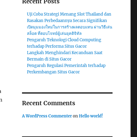
Recent Posts
Uji Coba Strategi Menang Slot Thailand dan
Rasakan Perbedaannya Secara Signifikan
เปิดมุมมองใหม่ในการสร้างผลตอบแทน ผ่านวิธีเล่น
สล็อต ที่ตอบโจทย์ผู้เล่นยุคดิจิทัล
Pengaruh Teknologi Cloud Computing
terhadap Performa Situs Gacor
Langkah Menghindari Kecanduan Saat
Bermain di Situs Gacor
Pengaruh Regulasi Pemerintah terhadap
Perkembangan Situs Gacor
a
n
Recent Comments
A WordPress Commenter
on
Hello world!