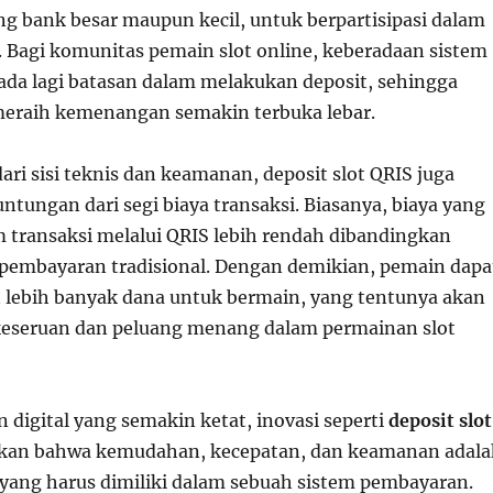
ng bank besar maupun kecil, untuk berpartisipasi dalam
l. Bagi komunitas pemain slot online, keberadaan sistem
k ada lagi batasan dalam melakukan deposit, sehingga
meraih kemenangan semakin terbuka lebar.
ari sisi teknis dan keamanan, deposit slot QRIS juga
tungan dari segi biaya transaksi. Biasanya, biaya yang
 transaksi melalui QRIS lebih rendah dibandingkan
embayaran tradisional. Dengan demikian, pemain dapa
lebih banyak dana untuk bermain, yang tentunya akan
eseruan dan peluang menang dalam permainan slot
n digital yang semakin ketat, inovasi seperti
deposit slot
an bahwa kemudahan, kecepatan, dan keamanan adala
a yang harus dimiliki dalam sebuah sistem pembayaran.