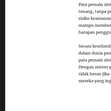
Para pemain slo
tenang, tanpa p
risiko keamanan
mampu memberi
harapan penggun
Secara keseluru
dalam dunia pemb
para pemain slo
Dengan sistem y
tidak heran jika
mereka yang in