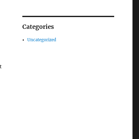
Categories
Uncategorized
t