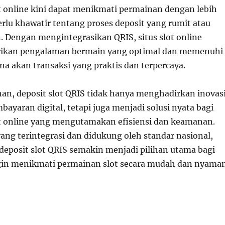
t online kini dapat menikmati permainan dengan lebih
erlu khawatir tentang proses deposit yang rumit atau
. Dengan mengintegrasikan QRIS, situs slot online
kan pengalaman bermain yang optimal dan memenuhi
a akan transaksi yang praktis dan terpercaya.
han, deposit slot QRIS tidak hanya menghadirkan inovas
ayaran digital, tetapi juga menjadi solusi nyata bagi
t online yang mengutamakan efisiensi dan keamanan.
ang terintegrasi dan didukung oleh standar nasional,
 deposit slot QRIS semakin menjadi pilihan utama bagi
gin menikmati permainan slot secara mudah dan nyaman