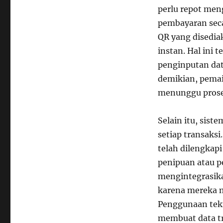
perlu repot men
pembayaran seca
QR yang disedia
instan. Hal ini
penginputan dat
demikian, pemai
menunggu prose
Selain itu, sis
setiap transaks
telah dilengkap
penipuan atau p
mengintegrasi
karena mereka m
Penggunaan tekn
membuat data tr