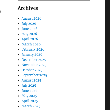
Archives
e
August 2026
July 2026
June 2026
May 2026
April 2026
March 2026
February 2026
January 2026
December 2025
November 2025
October 2025
September 2025
August 2025
July 2025
June 2025
May 2025
April 2025
March 2025