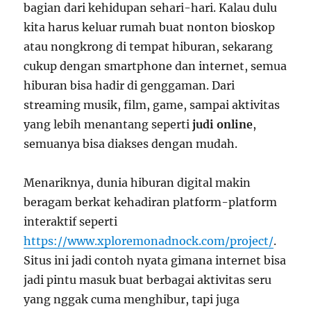
bagian dari kehidupan sehari-hari. Kalau dulu
kita harus keluar rumah buat nonton bioskop
atau nongkrong di tempat hiburan, sekarang
cukup dengan smartphone dan internet, semua
hiburan bisa hadir di genggaman. Dari
streaming musik, film, game, sampai aktivitas
yang lebih menantang seperti
judi online
,
semuanya bisa diakses dengan mudah.
Menariknya, dunia hiburan digital makin
beragam berkat kehadiran platform-platform
interaktif seperti
https://www.xploremonadnock.com/project/
.
Situs ini jadi contoh nyata gimana internet bisa
jadi pintu masuk buat berbagai aktivitas seru
yang nggak cuma menghibur, tapi juga