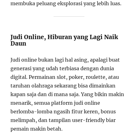
membuka peluang eksplorasi yang lebih luas.
Judi Online, Hiburan yang Lagi Naik
Daun
Judi online bukan lagi hal asing, apalagi buat
generasi yang udah terbiasa dengan dunia
digital. Permainan slot, poker, roulette, atau
taruhan olahraga sekarang bisa dimainkan
kapan saja dan di mana saja. Yang bikin makin
menarik, semua platform judi online
berlomba-lomba ngasih fitur keren, bonus
melimpah, dan tampilan user-friendly biar
pemain makin betah.