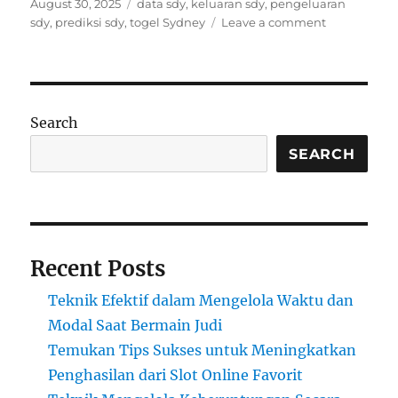
Posted
Tags
August 30, 2025
data sdy
,
keluaran sdy
,
pengeluaran
on
on
sdy
,
prediksi sdy
,
togel Sydney
Leave a comment
Tren
Hiburan
Online
yang
Bikin
Search
Makin
Betah
SEARCH
di
Era
Digital
Recent Posts
Teknik Efektif dalam Mengelola Waktu dan
Modal Saat Bermain Judi
Temukan Tips Sukses untuk Meningkatkan
Penghasilan dari Slot Online Favorit