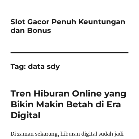
Slot Gacor Penuh Keuntungan
dan Bonus
Tag:
data sdy
Tren Hiburan Online yang
Bikin Makin Betah di Era
Digital
Di zaman sekarang, hiburan digital sudah jadi