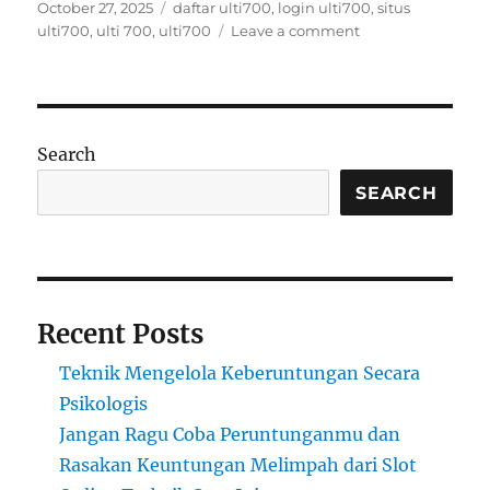
Posted
Tags
October 27, 2025
daftar ulti700
,
login ulti700
,
situs
on
on
ulti700
,
ulti 700
,
ulti700
Leave a comment
Petualangan
Seru
yang
Bikin
Ketagihan
Search
di
Ujung
SEARCH
Jari
Recent Posts
Teknik Mengelola Keberuntungan Secara
Psikologis
Jangan Ragu Coba Peruntunganmu dan
Rasakan Keuntungan Melimpah dari Slot