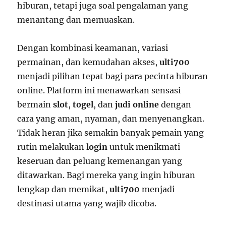
hiburan, tetapi juga soal pengalaman yang
menantang dan memuaskan.
Dengan kombinasi keamanan, variasi
permainan, dan kemudahan akses,
ulti700
menjadi pilihan tepat bagi para pecinta hiburan
online. Platform ini menawarkan sensasi
bermain
slot
,
togel
, dan
judi online
dengan
cara yang aman, nyaman, dan menyenangkan.
Tidak heran jika semakin banyak pemain yang
rutin melakukan
login
untuk menikmati
keseruan dan peluang kemenangan yang
ditawarkan. Bagi mereka yang ingin hiburan
lengkap dan memikat,
ulti700
menjadi
destinasi utama yang wajib dicoba.