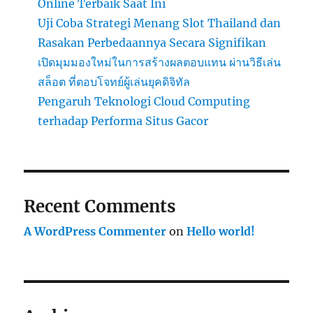
Online Terbaik Saat Ini
Uji Coba Strategi Menang Slot Thailand dan
Rasakan Perbedaannya Secara Signifikan
เปิดมุมมองใหม่ในการสร้างผลตอบแทน ผ่านวิธีเล่น
สล็อต ที่ตอบโจทย์ผู้เล่นยุคดิจิทัล
Pengaruh Teknologi Cloud Computing
terhadap Performa Situs Gacor
Recent Comments
A WordPress Commenter
on
Hello world!