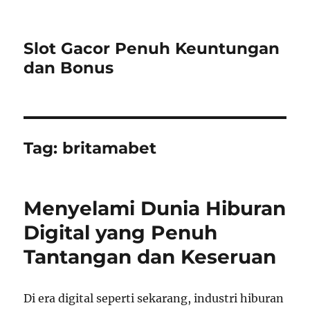
Slot Gacor Penuh Keuntungan
dan Bonus
Tag:
britamabet
Menyelami Dunia Hiburan
Digital yang Penuh
Tantangan dan Keseruan
Di era digital seperti sekarang, industri hiburan