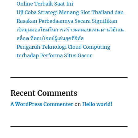
Online Terbaik Saat Ini
Uji Coba Strategi Menang Slot Thailand dan
Rasakan Perbedaannya Secara Signifikan
เปิดมุมมองใหม่ในการสร้างผลตอบแทน ผ่านวิธีเล่น
สล็อต ที่ตอบโจทย์ผู้เล่นยุคดิจิทัล
Pengaruh Teknologi Cloud Computing
terhadap Performa Situs Gacor
Recent Comments
A WordPress Commenter
on
Hello world!