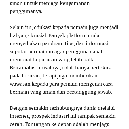
aman untuk menjaga kenyamanan
penggunanya.
Selain itu, edukasi kepada pemain juga menjadi
hal yang krusial. Banyak platform mulai
menyediakan panduan, tips, dan informasi
seputar permainan agar pengguna dapat
membuat keputusan yang lebih baik.
Britamabet
, misalnya, tidak hanya berfokus
pada hiburan, tetapi juga memberikan
wawasan kepada para pemain mengenai cara
bermain yang aman dan bertanggung jawab.
Dengan semakin terhubungnya dunia melalui
internet, prospek industri ini tampak semakin
cerah. Tantangan ke depan adalah menjaga