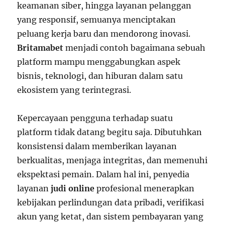
keamanan siber, hingga layanan pelanggan
yang responsif, semuanya menciptakan
peluang kerja baru dan mendorong inovasi.
Britamabet
menjadi contoh bagaimana sebuah
platform mampu menggabungkan aspek
bisnis, teknologi, dan hiburan dalam satu
ekosistem yang terintegrasi.
Kepercayaan pengguna terhadap suatu
platform tidak datang begitu saja. Dibutuhkan
konsistensi dalam memberikan layanan
berkualitas, menjaga integritas, dan memenuhi
ekspektasi pemain. Dalam hal ini, penyedia
layanan
judi online
profesional menerapkan
kebijakan perlindungan data pribadi, verifikasi
akun yang ketat, dan sistem pembayaran yang