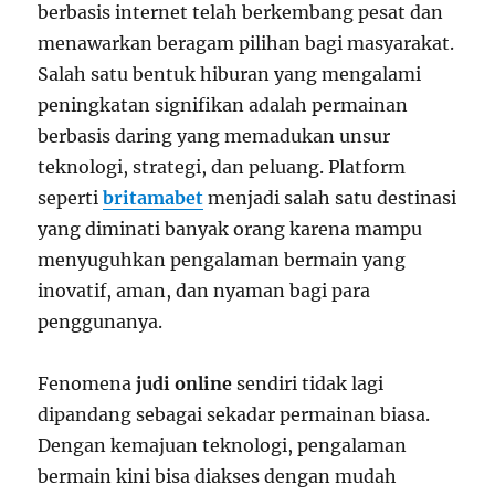
berbasis internet telah berkembang pesat dan
menawarkan beragam pilihan bagi masyarakat.
Salah satu bentuk hiburan yang mengalami
peningkatan signifikan adalah permainan
berbasis daring yang memadukan unsur
teknologi, strategi, dan peluang. Platform
seperti
britamabet
menjadi salah satu destinasi
yang diminati banyak orang karena mampu
menyuguhkan pengalaman bermain yang
inovatif, aman, dan nyaman bagi para
penggunanya.
Fenomena
judi online
sendiri tidak lagi
dipandang sebagai sekadar permainan biasa.
Dengan kemajuan teknologi, pengalaman
bermain kini bisa diakses dengan mudah