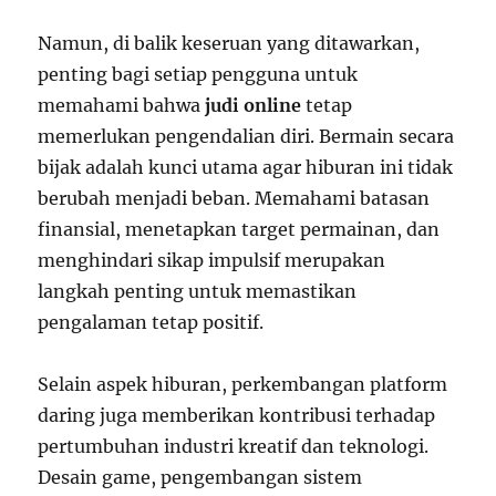
Namun, di balik keseruan yang ditawarkan,
penting bagi setiap pengguna untuk
memahami bahwa
judi online
tetap
memerlukan pengendalian diri. Bermain secara
bijak adalah kunci utama agar hiburan ini tidak
berubah menjadi beban. Memahami batasan
finansial, menetapkan target permainan, dan
menghindari sikap impulsif merupakan
langkah penting untuk memastikan
pengalaman tetap positif.
Selain aspek hiburan, perkembangan platform
daring juga memberikan kontribusi terhadap
pertumbuhan industri kreatif dan teknologi.
Desain game, pengembangan sistem