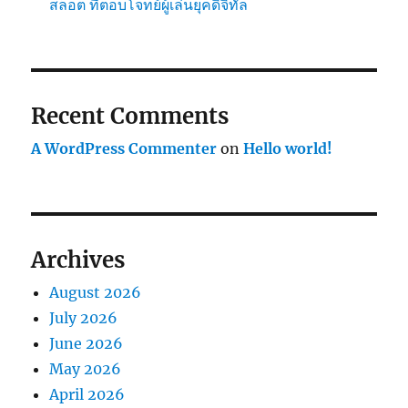
สล็อต ที่ตอบโจทย์ผู้เล่นยุคดิจิทัล
Recent Comments
A WordPress Commenter
on
Hello world!
Archives
August 2026
July 2026
June 2026
May 2026
April 2026