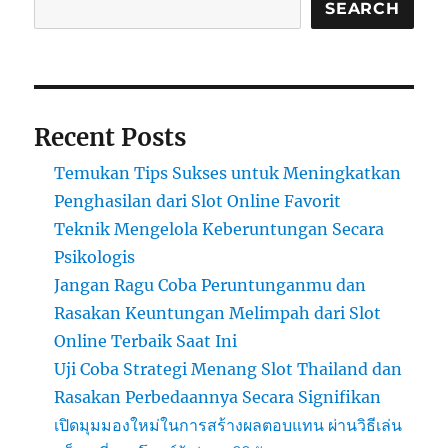
di
SEARCH
Layar
Kecil
Recent Posts
Temukan Tips Sukses untuk Meningkatkan
Penghasilan dari Slot Online Favorit
Teknik Mengelola Keberuntungan Secara
Psikologis
Jangan Ragu Coba Peruntunganmu dan
Rasakan Keuntungan Melimpah dari Slot
Online Terbaik Saat Ini
Uji Coba Strategi Menang Slot Thailand dan
Rasakan Perbedaannya Secara Signifikan
เปิดมุมมองใหม่ในการสร้างผลตอบแทน ผ่านวิธีเล่น