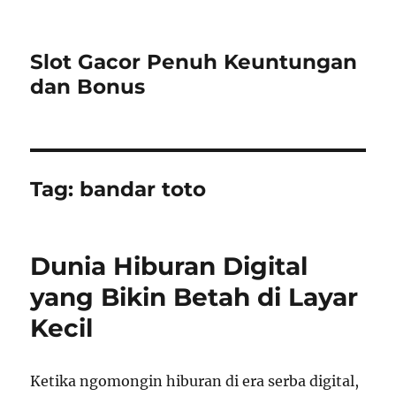
Slot Gacor Penuh Keuntungan
dan Bonus
Tag:
bandar toto
Dunia Hiburan Digital
yang Bikin Betah di Layar
Kecil
Ketika ngomongin hiburan di era serba digital,