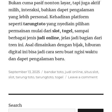
Bukan cuma pasif nonton layar, tapi juga aktif
milih, interaksi, bahkan dapet pengalaman
yang lebih personal. Kehadiran platform
seperti
tarungtoto
yang nyediain pilihan
permainan mulai dari
slot
,
togel
, sampai
berbagai jenis
judi online
, jelas jadi bagian dari
tren ini. Asal dimainkan dengan bijak, hiburan
digital ini bisa jadi cara seru buat ngisi waktu
dan dapet pengalaman baru.
Posted
Tags
September 13, 2025
bandar toto
,
judi online
,
situs slot
,
on
on
slot
,
tarung toto
,
tarungtoto
,
togel
Leave a comment
Dunia
Hiburan
Digital
yang
Bikin
Search
Betah