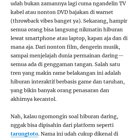
udah bukan zamannya lagi cuma ngandelin TV
kabel atau nonton DVD bajakan di warnet
(throwback vibes banget ya). Sekarang, hampir
semua orang bisa langsung nikmatin hiburan
lewat smartphone atau laptop, kapan aja dan di
mana aja. Dari nonton film, dengerin musik,
sampai menjelajah dunia permainan daring—
semua ada di genggaman tangan. Salah satu
tren yang makin rame belakangan ini adalah
hiburan interaktif berbasis game dan taruhan,
yang bikin banyak orang penasaran dan
akhirnya kecantol.
Nah, kalau ngomongin soal hiburan daring,
nggak bisa dipisahin dari platform seperti
tarungtoto
. Nama ini udah cukup dikenal di