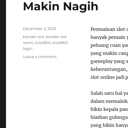
Makin Nagih
Posted
December 2, 2025
Permainan slot o
on
Tags
bandar slot
,
bandar slot
banyak pemain y
resmi
,
kilat800
,
kilat800
peluang cuan y
login
yang makin cang
on
Leave a comment
gameplay yang s
Putaran
Seru
keberuntungan, 
yang
slot online jadi 
Bikin
Main
Slot
Salah satu hal 
Makin
dalam memainkan
Nagih
bikin kepala pa
biarkan gulunga
yang bikin bany