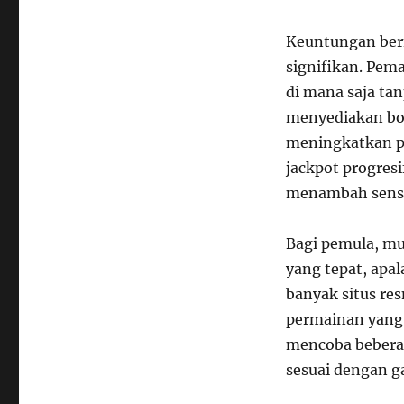
Keuntungan berm
signifikan. Pem
di mana saja tan
menyediakan bonu
meningkatkan p
jackpot progres
menambah sensas
Bagi pemula, m
yang tepat, apa
banyak situs re
permainan yang 
mencoba beberap
sesuai dengan g