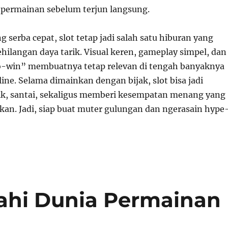
 permainan sebelum terjun langsung.
ng serba cepat, slot tetap jadi salah satu hiburan yang
hilangan daya tarik. Visual keren, gameplay simpel, dan
o-win” membuatnya tetap relevan di tengah banyaknya
ine. Selama dimainkan dengan bijak, slot bisa jadi
ik, santai, sekaligus memberi kesempatan menang yang
an. Jadi, siap buat muter gulungan dan ngerasain hype
ahi Dunia Permainan