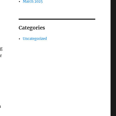
March 2025
Categories
Uncategorized
ng
r
n