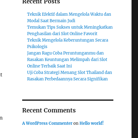
Recent Posts
Teknik Efektif dalam Mengelola Waktu dan
Modal Saat Bermain Judi
Temukan Tips Sukses untuk Meningkatkan
Penghasilan dari Slot Online Favorit
Teknik Mengelola Keberuntungan Secara
Psikologis
Jangan Ragu Coba Peruntunganmu dan
Rasakan Keuntungan Melimpah dari Slot
Online Terbaik Saat Ini
Uji Coba Strategi Menang Slot Thailand dan
t
Rasakan Perbedaannya Secara Signifikan
Recent Comments
an
A WordPress Commenter
on
Hello world!