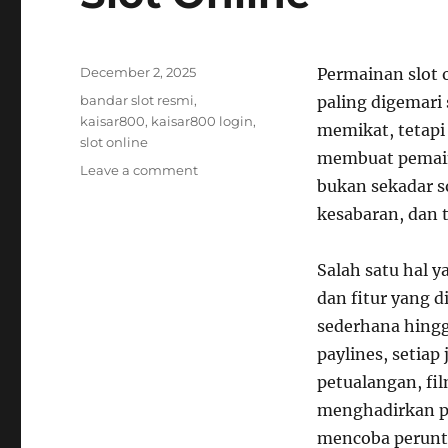
Posted
December 2, 2025
Permainan slot o
on
Tags
bandar slot resmi
,
paling digemari
kaisar800
,
kaisar800 login
,
memikat, tetapi
slot online
membuat pemain 
on
Leave a comment
bukan sekadar so
Serunya
Menjelajahi
kesabaran, dan t
Dunia
Permainan
Salah satu hal 
Slot
Online
dan fitur yang d
sederhana hingg
paylines, setiap
petualangan, fi
menghadirkan p
mencoba perunt