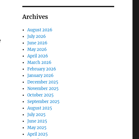
Archives
August 2026
July 2026
e
June 2026
May 2026
April 2026
March 2026
February 2026
January 2026
December 2025
November 2025
October 2025
September 2025
August 2025
July 2025
June 2025
May 2025
April 2025