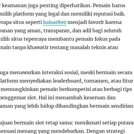
tor keamanan juga penting diperhatikan. Pemain harus
lih platform yang legal dan memiliki reputasi baik.
rapa situs seperti
kaisar800
menjadi favorit karena
anan yang aman, transparan, dan adil bagi seluruh
lih situs tepercaya membantu pemain fokus pada
ain tanpa khawatir tentang masalah teknis atau
juga menawarkan interaksi sosial, meski bermain secara
platform menyediakan leaderboard, turnamen, atau fitur
 memungkinkan pemain berkompetisi atau berbagi tips
penggemar slot. Hal ini menambah keseruan dan
man yang lebih hidup dibandingkan bermain sendirian
tujuan bermain slot tetap sama: menikmati setiap putar
sensasi menang yang mendebarkan. Dengan strategi