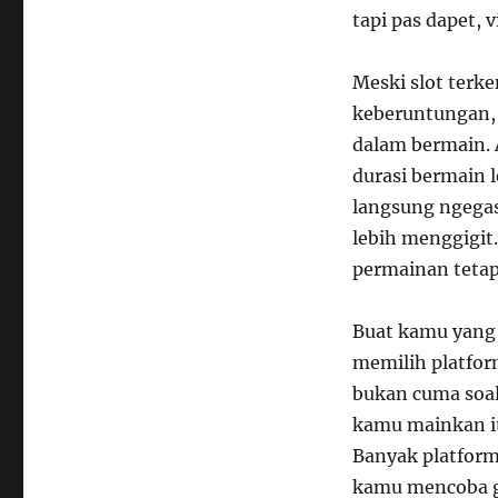
tapi pas dapet, 
Meski slot terk
keberuntungan, 
dalam bermain. 
durasi bermain l
langsung ngega
lebih menggigit
permainan tetap
Buat kamu yang b
memilih platfor
bukan cuma soal
kamu mainkan it
Banyak platfor
kamu mencoba ga