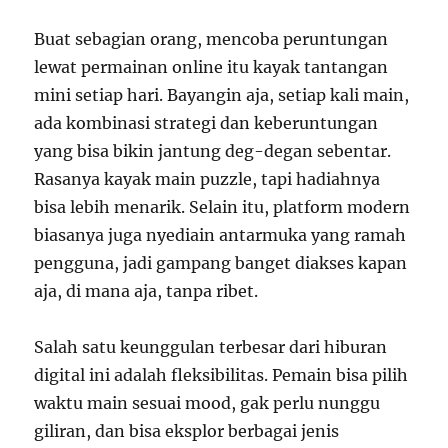
Buat sebagian orang, mencoba peruntungan
lewat permainan online itu kayak tantangan
mini setiap hari. Bayangin aja, setiap kali main,
ada kombinasi strategi dan keberuntungan
yang bisa bikin jantung deg-degan sebentar.
Rasanya kayak main puzzle, tapi hadiahnya
bisa lebih menarik. Selain itu, platform modern
biasanya juga nyediain antarmuka yang ramah
pengguna, jadi gampang banget diakses kapan
aja, di mana aja, tanpa ribet.
Salah satu keunggulan terbesar dari hiburan
digital ini adalah fleksibilitas. Pemain bisa pilih
waktu main sesuai mood, gak perlu nunggu
giliran, dan bisa eksplor berbagai jenis