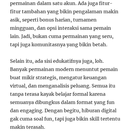
permainan dalam satu akun. Ada juga fitur-
fitur tambahan yang bikin pengalaman makin
asik, seperti bonus harian, turnamen
mingguan, dan opsi interaksi sama pemain
lain. Jadi, bukan cuma permainan yang seru,
tapi juga komunitasnya yang bikin betah.
Selain itu, ada sisi edukatifnya juga, loh.
Banyak permainan modern menuntut pemain
buat mikir strategis, mengatur keuangan
virtual, dan menganalisis peluang. Semua itu
tanpa terasa kayak belajar formal karena
semuanya dibungkus dalam format yang fun
dan engaging. Dengan begitu, hiburan digital
gak cuma soal fun, tapi juga bikin skill tertentu
makin terasah.