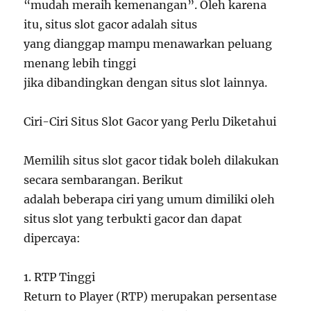
“mudah meraih kemenangan”. Oleh karena
itu, situs slot gacor adalah situs
yang dianggap mampu menawarkan peluang
menang lebih tinggi
jika dibandingkan dengan situs slot lainnya.
Ciri-Ciri Situs Slot Gacor yang Perlu Diketahui
Memilih situs slot gacor tidak boleh dilakukan
secara sembarangan. Berikut
adalah beberapa ciri yang umum dimiliki oleh
situs slot yang terbukti gacor dan dapat
dipercaya:
1. RTP Tinggi
Return to Player (RTP) merupakan persentase