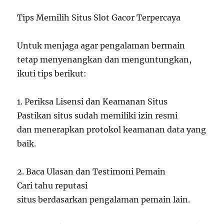
Tips Memilih Situs Slot Gacor Terpercaya
Untuk menjaga agar pengalaman bermain
tetap menyenangkan dan menguntungkan,
ikuti tips berikut:
1. Periksa Lisensi dan Keamanan Situs
Pastikan situs sudah memiliki izin resmi
dan menerapkan protokol keamanan data yang
baik.
2. Baca Ulasan dan Testimoni Pemain
Cari tahu reputasi
situs berdasarkan pengalaman pemain lain.