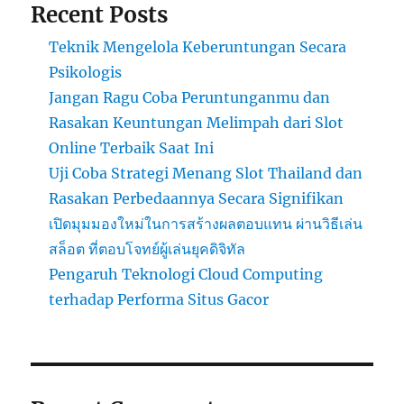
Recent Posts
Teknik Mengelola Keberuntungan Secara
Psikologis
Jangan Ragu Coba Peruntunganmu dan
Rasakan Keuntungan Melimpah dari Slot
Online Terbaik Saat Ini
Uji Coba Strategi Menang Slot Thailand dan
Rasakan Perbedaannya Secara Signifikan
เปิดมุมมองใหม่ในการสร้างผลตอบแทน ผ่านวิธีเล่น
สล็อต ที่ตอบโจทย์ผู้เล่นยุคดิจิทัล
Pengaruh Teknologi Cloud Computing
terhadap Performa Situs Gacor