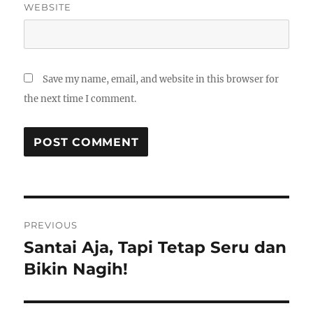
WEBSITE
Save my name, email, and website in this browser for
the next time I comment.
Post
PREVIOUS
navigation
Santai Aja, Tapi Tetap Seru dan
Previous
post:
Bikin Nagih!