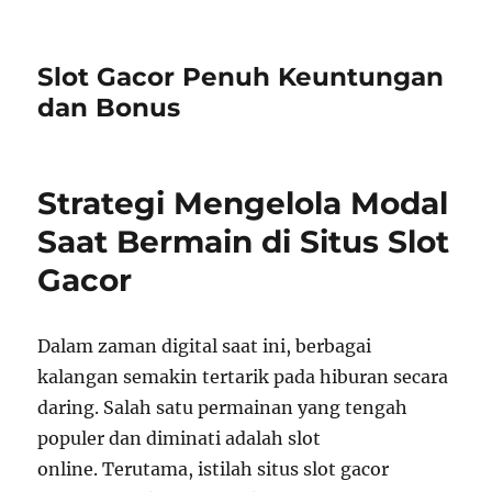
Slot Gacor Penuh Keuntungan
dan Bonus
Strategi Mengelola Modal
Saat Bermain di Situs Slot
Gacor
Dalam zaman digital saat ini, berbagai
kalangan semakin tertarik pada hiburan secara
daring. Salah satu permainan yang tengah
populer dan diminati adalah slot
online. Terutama, istilah situs slot gacor