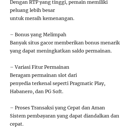
Dengan RTP yang tinggi, pemain memiliki
peluang lebih besar
untuk meraih kemenangan.
– Bonus yang Melimpah
Banyak situs gacor memberikan bonus menarik
yang dapat meningkatkan saldo permainan.
– Variasi Fitur Permainan
Beragam permainan slot dari
penyedia terkenal seperti Pragmatic Play,
Habanero, dan PG Soft.
– Proses Transaksi yang Cepat dan Aman
Sistem pembayaran yang dapat diandalkan dan
cepat.