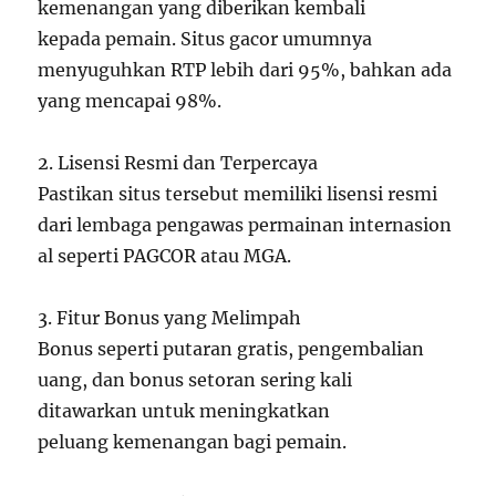
kemenangan yang diberikan kembali
kepada pemain. Situs gacor umumnya
menyuguhkan RTP lebih dari 95%, bahkan ada
yang mencapai 98%.
2. Lisensi Resmi dan Terpercaya
Pastikan situs tersebut memiliki lisensi resmi
dari lembaga pengawas permainan internasion
al seperti PAGCOR atau MGA.
3. Fitur Bonus yang Melimpah
Bonus seperti putaran gratis, pengembalian
uang, dan bonus setoran sering kali
ditawarkan untuk meningkatkan
peluang kemenangan bagi pemain.