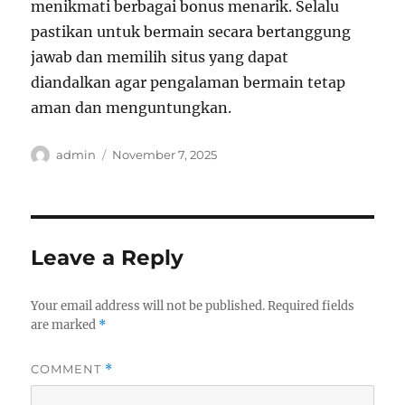
menikmati berbagai bonus menarik. Selalu
pastikan untuk bermain secara bertanggung
jawab dan memilih situs yang dapat
diandalkan agar pengalaman bermain tetap
aman dan menguntungkan.
Author
Posted
admin
November 7, 2025
on
Leave a Reply
Your email address will not be published.
Required fields
are marked
*
COMMENT
*