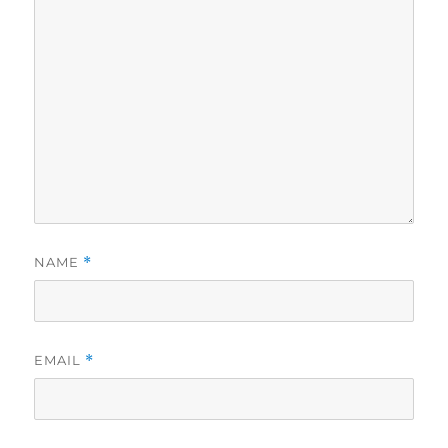
NAME
*
EMAIL
*