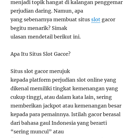
menjadi topik hangat di kalangan penggemar
perjudian daring. Namun, apa
yang sebenarnya membuat situs
slot
gacor
begitu menarik? Simak
ulasan mendetail berikut ini.
Apa Itu Situs Slot Gacor?
Situs slot gacor merujuk
kepada platform perjudian slot online yang
dikenal memiliki tingkat kemenangan yang
cukup tinggi, atau dalam kata lain, sering
memberikan jackpot atau kemenangan besar
kepada para pemainnya. Istilah gacor berasal
dari bahasa gaul Indonesia yang berarti
“sering muncul” atau