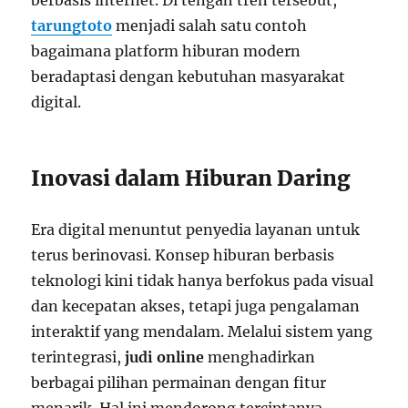
berbasis internet. Di tengah tren tersebut,
tarungtoto
menjadi salah satu contoh
bagaimana platform hiburan modern
beradaptasi dengan kebutuhan masyarakat
digital.
Inovasi dalam Hiburan Daring
Era digital menuntut penyedia layanan untuk
terus berinovasi. Konsep hiburan berbasis
teknologi kini tidak hanya berfokus pada visual
dan kecepatan akses, tetapi juga pengalaman
interaktif yang mendalam. Melalui sistem yang
terintegrasi,
judi online
menghadirkan
berbagai pilihan permainan dengan fitur