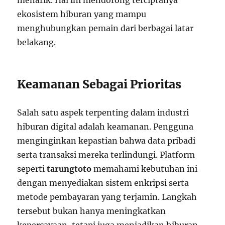
menarik. Hal ini mendorong terciptanya
ekosistem hiburan yang mampu
menghubungkan pemain dari berbagai latar
belakang.
Keamanan Sebagai Prioritas
Salah satu aspek terpenting dalam industri
hiburan digital adalah keamanan. Pengguna
menginginkan kepastian bahwa data pribadi
serta transaksi mereka terlindungi. Platform
seperti
tarungtoto
memahami kebutuhan ini
dengan menyediakan sistem enkripsi serta
metode pembayaran yang terjamin. Langkah
tersebut bukan hanya meningkatkan