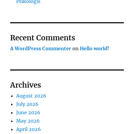
Psikologis
Recent Comments
A WordPress Commenter
on
Hello world!
Archives
August 2026
July 2026
June 2026
May 2026
April 2026