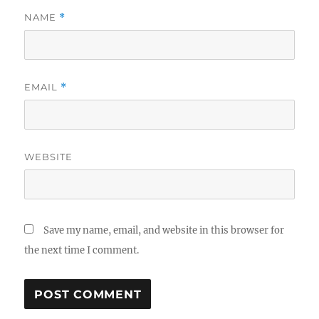
NAME
*
EMAIL
*
WEBSITE
Save my name, email, and website in this browser for
the next time I comment.