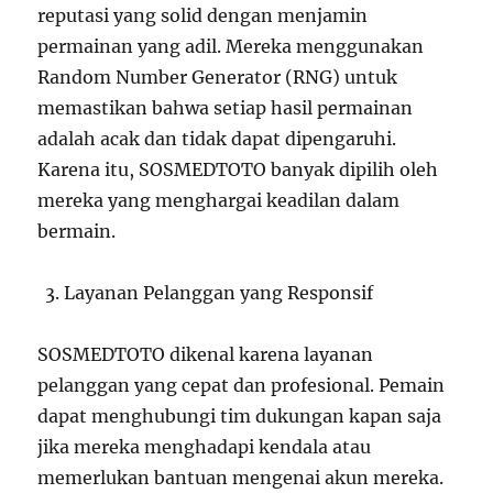
reputasi yang solid dengan menjamin
permainan yang adil. Mereka menggunakan
Random Number Generator (RNG) untuk
memastikan bahwa setiap hasil permainan
adalah acak dan tidak dapat dipengaruhi.
Karena itu, SOSMEDTOTO banyak dipilih oleh
mereka yang menghargai keadilan dalam
bermain.
Layanan Pelanggan yang Responsif
SOSMEDTOTO dikenal karena layanan
pelanggan yang cepat dan profesional. Pemain
dapat menghubungi tim dukungan kapan saja
jika mereka menghadapi kendala atau
memerlukan bantuan mengenai akun mereka.