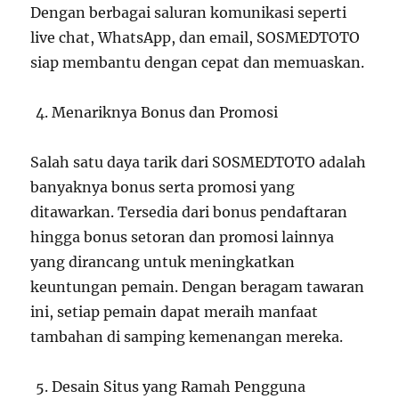
Dengan berbagai saluran komunikasi seperti
live chat, WhatsApp, dan email, SOSMEDTOTO
siap membantu dengan cepat dan memuaskan.
Menariknya Bonus dan Promosi
Salah satu daya tarik dari SOSMEDTOTO adalah
banyaknya bonus serta promosi yang
ditawarkan. Tersedia dari bonus pendaftaran
hingga bonus setoran dan promosi lainnya
yang dirancang untuk meningkatkan
keuntungan pemain. Dengan beragam tawaran
ini, setiap pemain dapat meraih manfaat
tambahan di samping kemenangan mereka.
Desain Situs yang Ramah Pengguna