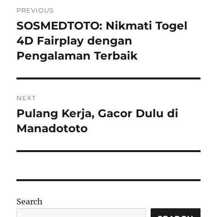
Post
PREVIOUS
navigation
SOSMEDTOTO: Nikmati Togel
Previous
post:
4D Fairplay dengan
Pengalaman Terbaik
NEXT
Pulang Kerja, Gacor Dulu di
Next
post:
Manadototo
Search