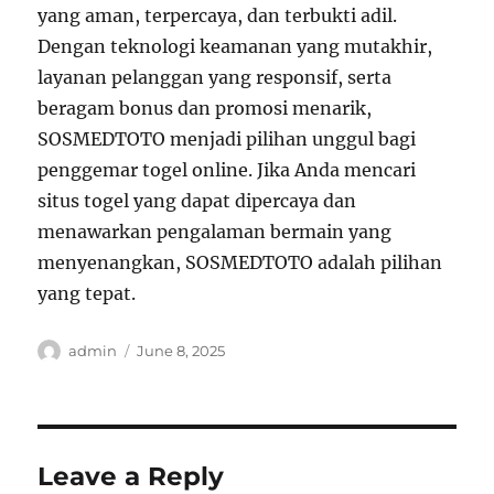
yang aman, terpercaya, dan terbukti adil.
Dengan teknologi keamanan yang mutakhir,
layanan pelanggan yang responsif, serta
beragam bonus dan promosi menarik,
SOSMEDTOTO menjadi pilihan unggul bagi
penggemar togel online. Jika Anda mencari
situs togel yang dapat dipercaya dan
menawarkan pengalaman bermain yang
menyenangkan, SOSMEDTOTO adalah pilihan
yang tepat.
Author
Posted
admin
June 8, 2025
on
Leave a Reply