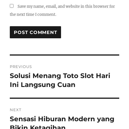
Save my name, email, and website in this browser for
the next time I comment.
Post
PREVIOUS
navigation
Solusi Menang Toto Slot Hari
Previous
post:
Ini Langsung Cuan
NEXT
Sensasi Hiburan Modern yang
Next
post:
Bikin Ketagihan