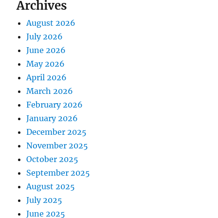
Archives
August 2026
July 2026
June 2026
May 2026
April 2026
March 2026
February 2026
January 2026
December 2025
November 2025
October 2025
September 2025
August 2025
July 2025
June 2025