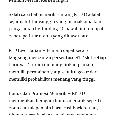
Pemain Meraih Kemenangan
Salah satu hal menarik tentang KIT4D adalah
sejumlah fitur canggih yang memaksimalkan
pengalaman bertanding. Di bawah ini terdapat
beberapa fitur utama yang ditawarkan:
RTP Live Harian – Pemain dapat secara
langsung memantau persentase RTP slot setiap
harinya. Fitur ini memungkinkan pemain
memilih permainan yang saat itu gacor dan
memiliki probabilitas menang yang tinggi.
Bonus dan Promosi Menarik – KIT4D
memberikan beragam bonus menarik seperti
bonus untuk pemain baru, cashback harian,