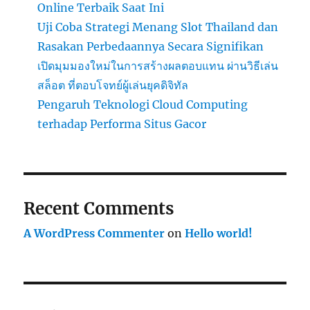
Online Terbaik Saat Ini
Uji Coba Strategi Menang Slot Thailand dan
Rasakan Perbedaannya Secara Signifikan
เปิดมุมมองใหม่ในการสร้างผลตอบแทน ผ่านวิธีเล่น
สล็อต ที่ตอบโจทย์ผู้เล่นยุคดิจิทัล
Pengaruh Teknologi Cloud Computing
terhadap Performa Situs Gacor
Recent Comments
A WordPress Commenter
on
Hello world!