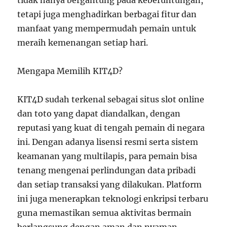
tidak hanya bergantung pada keberuntungan,
tetapi juga menghadirkan berbagai fitur dan
manfaat yang mempermudah pemain untuk
meraih kemenangan setiap hari.
Mengapa Memilih KIT4D?
KIT4D sudah terkenal sebagai situs slot online
dan toto yang dapat diandalkan, dengan
reputasi yang kuat di tengah pemain di negara
ini. Dengan adanya lisensi resmi serta sistem
keamanan yang multilapis, para pemain bisa
tenang mengenai perlindungan data pribadi
dan setiap transaksi yang dilakukan. Platform
ini juga menerapkan teknologi enkripsi terbaru
guna memastikan semua aktivitas bermain