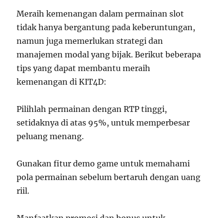
Meraih kemenangan dalam permainan slot
tidak hanya bergantung pada keberuntungan,
namun juga memerlukan strategi dan
manajemen modal yang bijak. Berikut beberapa
tips yang dapat membantu meraih
kemenangan di KIT4D:
Pilihlah permainan dengan RTP tinggi,
setidaknya di atas 95%, untuk memperbesar
peluang menang.
Gunakan fitur demo game untuk memahami
pola permainan sebelum bertaruh dengan uang
riil.