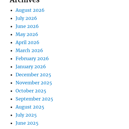
August 2026
July 2026
June 2026
May 2026
April 2026
March 2026
February 2026
January 2026
December 2025
November 2025
October 2025
September 2025
August 2025
July 2025
June 2025