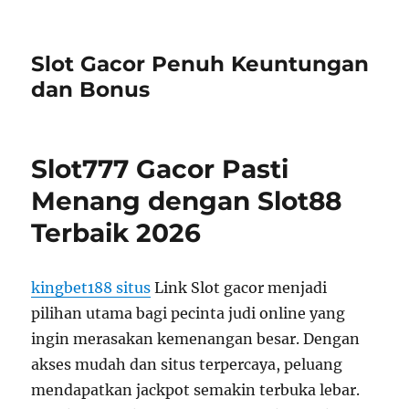
Slot Gacor Penuh Keuntungan
dan Bonus
Slot777 Gacor Pasti
Menang dengan Slot88
Terbaik 2026
kingbet188 situs
Link Slot gacor menjadi
pilihan utama bagi pecinta judi online yang
ingin merasakan kemenangan besar. Dengan
akses mudah dan situs terpercaya, peluang
mendapatkan jackpot semakin terbuka lebar.