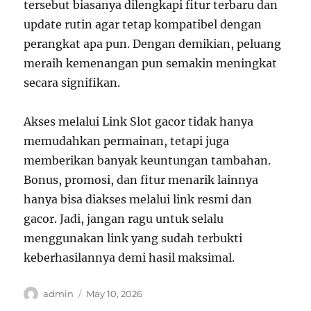
tersebut biasanya dilengkapi fitur terbaru dan
update rutin agar tetap kompatibel dengan
perangkat apa pun. Dengan demikian, peluang
meraih kemenangan pun semakin meningkat
secara signifikan.
Akses melalui Link Slot gacor tidak hanya
memudahkan permainan, tetapi juga
memberikan banyak keuntungan tambahan.
Bonus, promosi, dan fitur menarik lainnya
hanya bisa diakses melalui link resmi dan
gacor. Jadi, jangan ragu untuk selalu
menggunakan link yang sudah terbukti
keberhasilannya demi hasil maksimal.
Author
Posted
admin
May 10, 2026
on