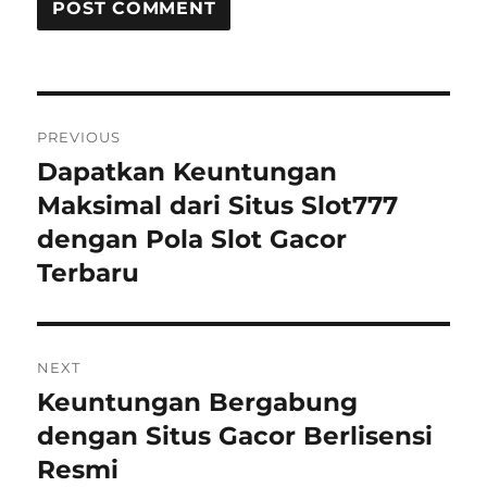
Post
PREVIOUS
navigation
Dapatkan Keuntungan
Previous
post:
Maksimal dari Situs Slot777
dengan Pola Slot Gacor
Terbaru
NEXT
Keuntungan Bergabung
Next
post:
dengan Situs Gacor Berlisensi
Resmi