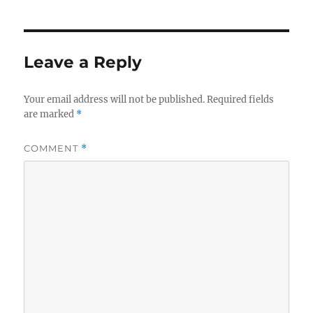
Leave a Reply
Your email address will not be published.
Required fields
are marked
*
COMMENT
*