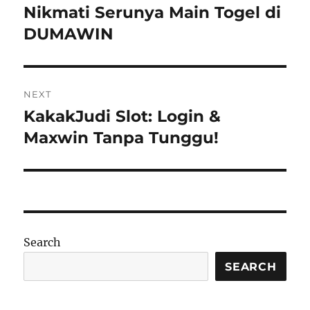
navigation
Nikmati Serunya Main Togel di
Previous
post:
DUMAWIN
NEXT
KakakJudi Slot: Login &
Next
post:
Maxwin Tanpa Tunggu!
Search
SEARCH