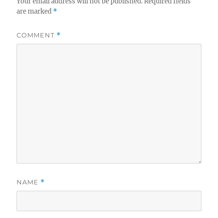
Your email address will not be published.
Required fields
are marked
*
COMMENT
*
NAME
*