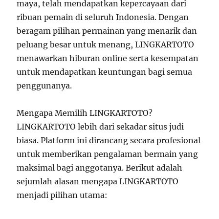
maya, telah mendapatkan kepercayaan dari
ribuan pemain di seluruh Indonesia. Dengan
beragam pilihan permainan yang menarik dan
peluang besar untuk menang, LINGKARTOTO
menawarkan hiburan online serta kesempatan
untuk mendapatkan keuntungan bagi semua
penggunanya.
Mengapa Memilih LINGKARTOTO?
LINGKARTOTO lebih dari sekadar situs judi
biasa. Platform ini dirancang secara profesional
untuk memberikan pengalaman bermain yang
maksimal bagi anggotanya. Berikut adalah
sejumlah alasan mengapa LINGKARTOTO
menjadi pilihan utama: