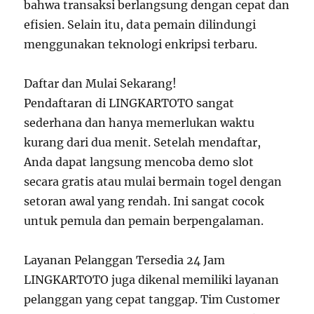
bahwa transaksi berlangsung dengan cepat dan
efisien. Selain itu, data pemain dilindungi
menggunakan teknologi enkripsi terbaru.
Daftar dan Mulai Sekarang!
Pendaftaran di LINGKARTOTO sangat
sederhana dan hanya memerlukan waktu
kurang dari dua menit. Setelah mendaftar,
Anda dapat langsung mencoba demo slot
secara gratis atau mulai bermain togel dengan
setoran awal yang rendah. Ini sangat cocok
untuk pemula dan pemain berpengalaman.
Layanan Pelanggan Tersedia 24 Jam
LINGKARTOTO juga dikenal memiliki layanan
pelanggan yang cepat tanggap. Tim Customer