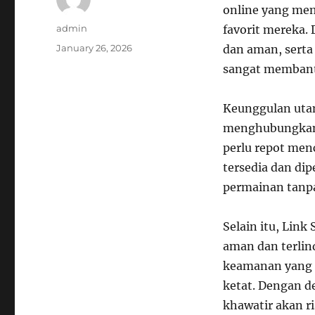
online yang me
Author
admin
favorit mereka. 
Posted
January 26, 2026
dan aman, serta 
on
sangat membant
Keunggulan uta
menghubungkan b
perlu repot menc
tersedia dan dip
permainan tanp
Selain itu, Lin
aman dan terlin
keamanan yang d
ketat. Dengan d
khawatir akan r