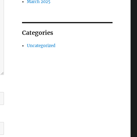
March 2025
Categories
Uncategorized