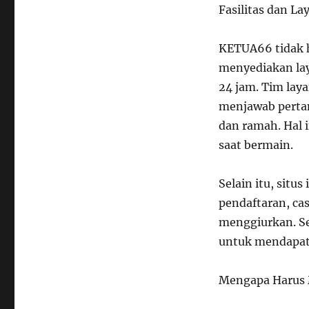
Fasilitas dan La
KETUA66 tidak h
menyediakan la
24 jam. Tim laya
menjawab perta
dan ramah. Hal
saat bermain.
Selain itu, situ
pendaftaran, ca
menggiurkan. Se
untuk mendapat
Mengapa Harus