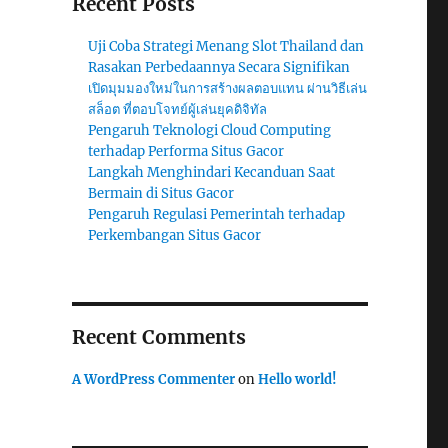
Recent Posts
Uji Coba Strategi Menang Slot Thailand dan
Rasakan Perbedaannya Secara Signifikan
เปิดมุมมองใหม่ในการสร้างผลตอบแทน ผ่านวิธีเล่น
สล็อต ที่ตอบโจทย์ผู้เล่นยุคดิจิทัล
Pengaruh Teknologi Cloud Computing
terhadap Performa Situs Gacor
Langkah Menghindari Kecanduan Saat
Bermain di Situs Gacor
Pengaruh Regulasi Pemerintah terhadap
Perkembangan Situs Gacor
Recent Comments
A WordPress Commenter
on
Hello world!