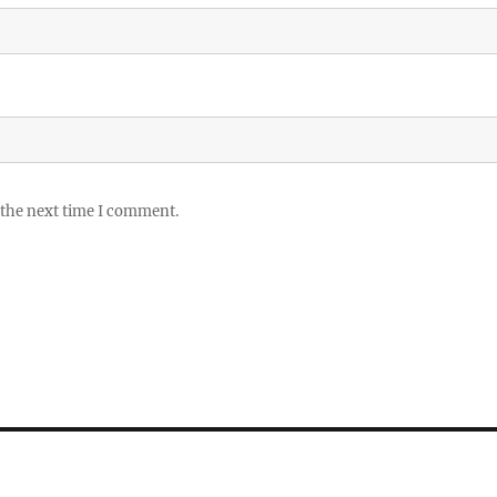
 the next time I comment.