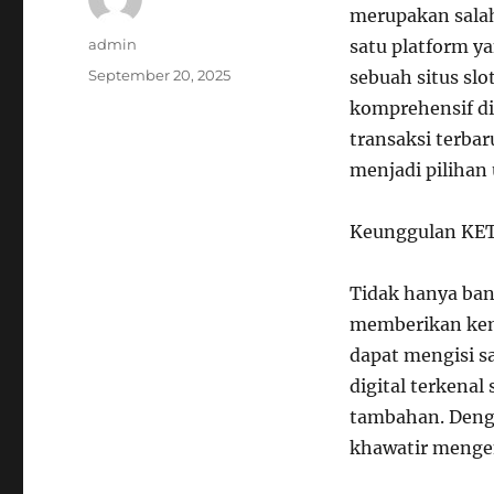
merupakan salah 
Author
admin
satu platform ya
Posted
September 20, 2025
sebuah situs sl
on
komprehensif d
transaksi terbar
menjadi pilihan 
Keunggulan KET
Tidak hanya ba
memberikan kem
dapat mengisi s
digital terkenal
tambahan. Dengan
khawatir mengen