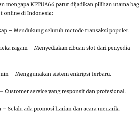
an mengapa KETUA66 patut dijadikan pilihan utama bag
t online di Indonesia:
kap – Mendukung seluruh metode transaksi populer.
eka ragam – Menyediakan ribuan slot dari penyedia
in – Menggunakan sistem enkripsi terbaru.
– Customer service yang responsif dan profesional.
– Selalu ada promosi harian dan acara menarik.