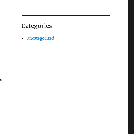
Categories
Uncategorized
t
s
n