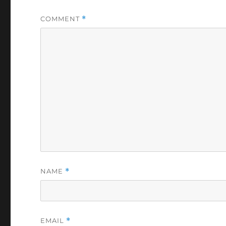
COMMENT
*
NAME
*
EMAIL
*