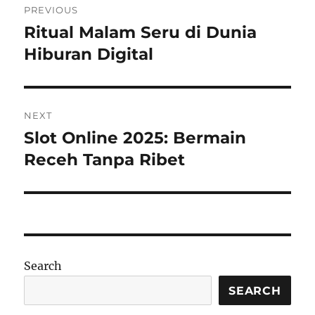
PREVIOUS
navigation
Ritual Malam Seru di Dunia
Previous
post:
Hiburan Digital
NEXT
Slot Online 2025: Bermain
Next
post:
Receh Tanpa Ribet
Search
SEARCH