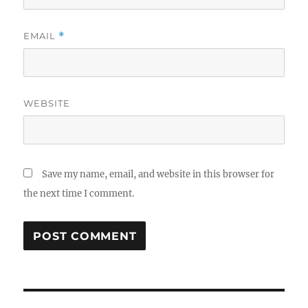
EMAIL
*
WEBSITE
Save my name, email, and website in this browser for
the next time I comment.
Post