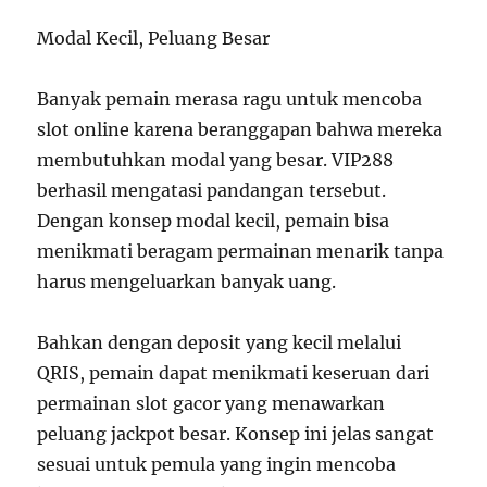
Modal Kecil, Peluang Besar
Banyak pemain merasa ragu untuk mencoba
slot online karena beranggapan bahwa mereka
membutuhkan modal yang besar. VIP288
berhasil mengatasi pandangan tersebut.
Dengan konsep modal kecil, pemain bisa
menikmati beragam permainan menarik tanpa
harus mengeluarkan banyak uang.
Bahkan dengan deposit yang kecil melalui
QRIS, pemain dapat menikmati keseruan dari
permainan slot gacor yang menawarkan
peluang jackpot besar. Konsep ini jelas sangat
sesuai untuk pemula yang ingin mencoba