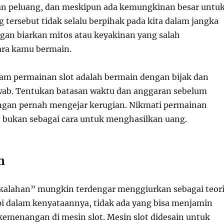
an peluang, dan meskipun ada kemungkinan besar untu
 tersebut tidak selalu berpihak pada kita dalam jangka
ngan biarkan mitos atau keyakinan yang salah
ra kamu bermain.
am permainan slot adalah bermain dengan bijak dan
wab. Tentukan batasan waktu dan anggaran sebelum
ngan pernah mengejar kerugian. Nikmati permainan
, bukan sebagai cara untuk menghasilkan uang.
n
ekalahan” mungkin terdengar menggiurkan sebagai teor
api dalam kenyataannya, tidak ada yang bisa menjamin
kemenangan di mesin slot. Mesin slot didesain untuk