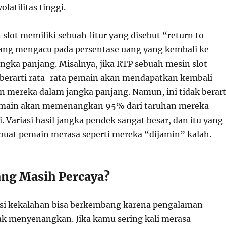
atilitas tinggi.
n slot memiliki sebuah fitur yang disebut “return to
yang mengacu pada persentase uang yang kembali ke
ngka panjang. Misalnya, jika RTP sebuah mesin slot
 berarti rata-rata pemain akan mendapatkan kembali
n mereka dalam jangka panjang. Namun, ini tidak berart
emain akan memenangkan 95% dari taruhan mereka
i. Variasi hasil jangka pendek sangat besar, dan itu yang
buat pemain merasa seperti mereka “dijamin” kalah.
ng Masih Percaya?
nsi kekalahan bisa berkembang karena pengalaman
dak menyenangkan. Jika kamu sering kali merasa