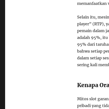
memanfaatkan vol
Selain itu, mesi
player” (RTP), 
pemain dalam ja
adalah 95%, itu
95% dari taruha
bahwa setiap p
dalam setiap ses
sering kali mem
Kenapa Ora
Mitos slot gara
pribadi yang ti