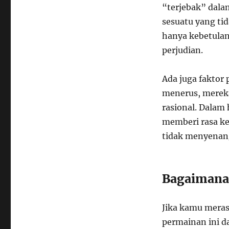
“terjebak” dala
sesuatu yang tid
hanya kebetulan
perjudian.
Ada juga faktor 
menerus, mereka
rasional. Dalam 
memberi rasa k
tidak menyenan
Bagaimana
Jika kamu meras
permainan ini da